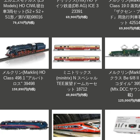
エルエスモデルズ (LS
トリックス(Trix) HO ド
メルクリン(Markli
Models) HO CIWL寝台
イツ鉄道(DB AG) ICE 3
Class 19.0 
車3両セット(S2＋S2＋
23391
『ザクセン・
S1形／第IV期)98016
ド』用急行列車
69,900円(内税)
ット 4251
79,470円(内税)
69,800円(内税
メルクリン(Marklin) HO
ミニトリックス
メルクリン(Markli
Class 498.1 "アルバト
(minitrix) N スペシャル
クラス Be 6/8 I
ロス" 39498
TEE展望ドームカーセ
コダイル" 395
ット 18712
(Mfx.DCC.サ
159,890円(内税)
載)
49,860円(内税)
125,000円(内税