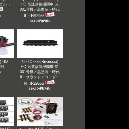
ンゴルト
HO 高速蒸気機関車 61
001号機／黒塗装・時代
II・ HR2955
)
88,900円(内税)
) HO
リバロッシ(Rivarossi)
993
HO 高速蒸気機関車 61
001号機／黒塗装・時代
)
II・サウンドデコーダー
付 HR2955S
119,000円(内税)