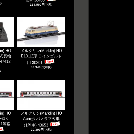
電車 38463
)
184,500円(内税)
n) HO
メルクリン(Marklin) HO
床式長物
E10.12形 ラインゴルト
7412
用 30391
83,340円(内税)
)
n) HO
メルクリン(Marklin) HO
ユーロシ
Apm形 パノラマ客車
用 1等客
（1等車) 43653
20,300円(内税)