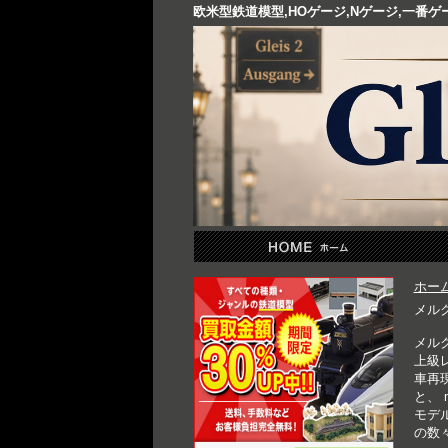
欧米型鉄道模型,HOゲージ,Nゲージ,一番
ホー
メルク
メル
上級
車再現
と、 
モデ
の数