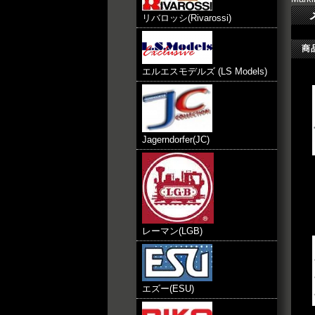
リバロッシ(Rivarossi)
商
エルエスモデルズ (LS Models)
Jagerndorfer(JC)
レーマン(LGB)
エズー(ESU)