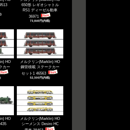
9513
650形 レギオシャトル
RS1 ディーゼル動車
)
36971
73,840円(内税)
n) HO
メルクリン(Marklin) HO
クカー
鋼管積載 ステークカー
セット1 46563
)
52,500円(内税)
n) HO
メルクリン(Marklin) HO
9435
シーメンス Desiro HC