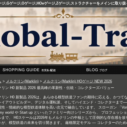
ゲージ,Gゲージ,Oゲージ,HOeゲージ,Zゲージ,ストラクチャーをメインに取
ム
>
メルクリン(Marklin)
>
メルクリン(Marklin) HOゲージ NEW 2026
リン H0 新製品 2026 最高峰の革新性・伝統・コレクターズバリュー
クリン H0 新製品 2026は、あらゆる模型鉄道ファンの期待に応える、かつ
レイアウトビルダー、デジタル運転派、そしてハイエンド・コレクターまで──2
性・情緒的な模型鉄道体験を高い次元で融合しています。 スローガン 「Von Herz
my world や Start up といったファミリー向けシリーズから、 プロフ
ルまで、 H0スケールは2026年もメルクリンの中核として圧倒的な存在感を
々が、模型鉄道の未来を切り開きます。 厳格限定モデル ― コレクターのた