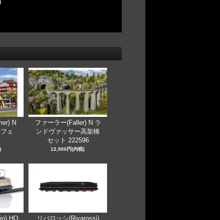
)
er) N
ファーラー(Faller) N ラ
カフェ
ンドヴァッサー高架橋
セット 222596
)
12,900円(内税)
n) HO
リバロッシ(Rivarossi)