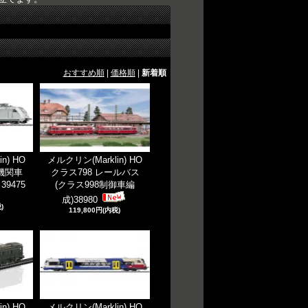
おすすめ順
|
価格順
|
新着順
n) HO
メルクリン(Marklin) HO
気機関車
クラス798 レールバス
39475
(クラス998制御車編
成)38980
)
119,800円(内税)
n) HO
メルクリン(Marklin) HO