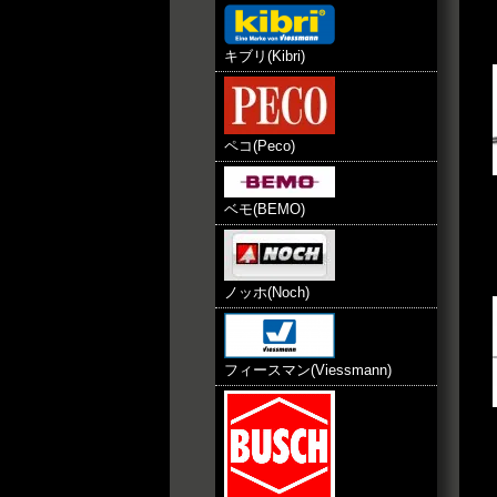
キブリ(Kibri)
ペコ(Peco)
ベモ(BEMO)
ノッホ(Noch)
フィースマン(Viessmann)