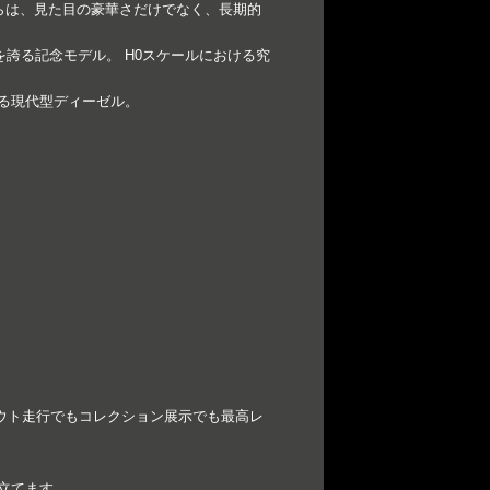
れらは、見た目の豪華さだけでなく、長期的
倒的存在感を誇る記念モデル。 H0スケールにおける究
象徴する現代型ディーゼル。
ウト走行でもコレクション展示でも最高レ
ち立てます。