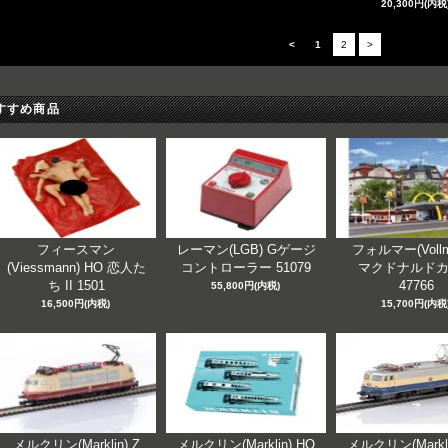
20,300円(内税
<
1
2
>
すすめ商品
フィースマン
レーマン(LGB) Gゲージ
フォルマー(Vollm
(Viessmann) HO 恋人た
コントローラー 51079
マクドナルド
ち II 1501
47766
55,800円(内税)
16,500円(内税)
15,700円(内税
メルクリン(Marklin) Z
メルクリン(Marklin) HO
メルクリン(Markli