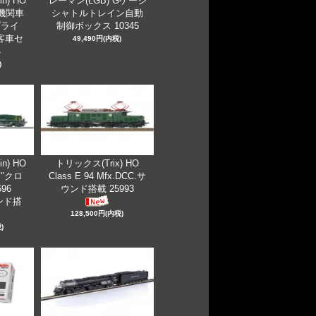
n) HO
レーマン(LGB) Gゲージ
蒸気機関車
シャトルトレイン自動
プライ
制御ボックス 10345
客車セ
49,490円(内税)
4
)
n) HO
トリックス(Trix) HO
I "クロ
Class E 94 Mfx.DCC.サ
96
ウンド搭載 25993
ウンド搭
128,500円(内税)
)