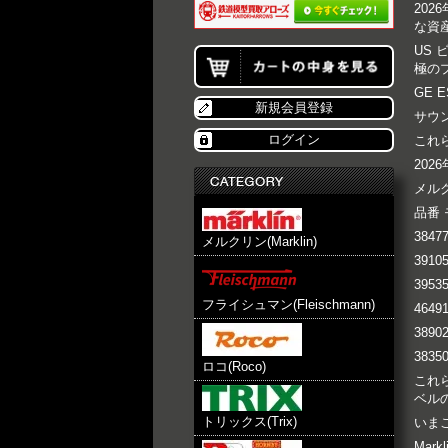
20
な資産
US 
極のプ
GE 
新規会員登録
サウ
ログイン
これ
202
メル
品番 
384
メルクリン(Marklin)
391
3953
フライシュマン(Fleischmann)
464
3890
3835
ロコ(Roco)
これ
ベル
トリックス(Trix)
いま
Mar