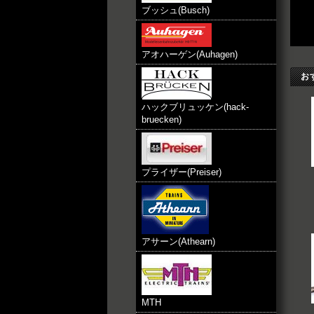
ブッシュ(Busch)
アオハーゲン(Auhagen)
お
ハックブリュッケン(hack-
bruecken)
プライザー(Preiser)
アサーン(Athearn)
MTH