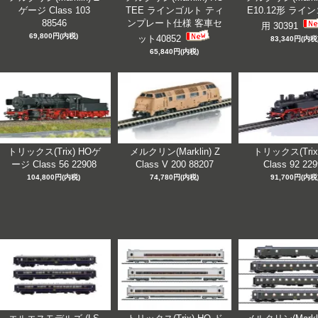
ゲージ Class 103
TEE ラインゴルト ティ
E10.12形 ライ
88546
ンプレート仕様 客車セ
用 30391
69,800円(内税)
ット40852
83,340円(内税
65,840円(内税)
トリックス(Trix) HOゲ
メルクリン(Marklin) Z
トリックス(Trix
ージ Class 56 22908
Class V 200 88207
Class 92 22
104,800円(内税)
74,780円(内税)
91,700円(内税