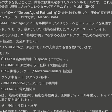
26年の大きな見どころは、厳格に数量限定されたスペシャルモデルです。 こ
価値も視野に入れたコレクターズアイテムです。 Marklin 39400
ビッグボーイ “Golden Age of Railroading” 24金仕上げを施した、圧
レステージ・ロコです。 Marklin 38444
ES44AC “Heritage” ディーゼル機関車 アメリカン・ヘビーデューティを
ンド、スモーク、最新デジタル機能を搭載したコレクターズ・ハイライト。
らのモデルは、**「特別な1両」**を求める上級コレクターのための存在です。
6年 新金型・完全新作モデル
クリンH0 2026は、新設計モデルの充実度でも群を抜いています。
モデル
77 ČD 477.0 蒸気機関車「Papagei（パパガイ）」
05 DB BR01.10 新型ボイラー仕様（大幅新設計）
5 BR52 剛枠テンダー（Steifrahmentender）新設計
91 タンク車セット（3タンク×各車）
2 / 38903 BR2159 デュアルモード機関車
0 SBB Ae 3/5 電気機関車
らは、 最新の駆動技術、精密な外観再現、圧倒的ディテールを備え、 レイア
の満足度を提供します。
こそ、予約・注目すべき年
klin H0 新製品 2026は、 遊び・技術・収集価値のすべてにおいて新基準を打