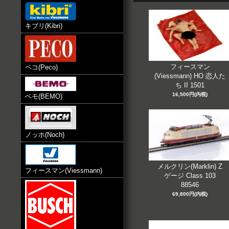
キブリ(Kibri)
フィースマン
ペコ(Peco)
(Viessmann) HO 恋人た
ち II 1501
16,500円(内税)
ベモ(BEMO)
ノッホ(Noch)
メルクリン(Marklin) Z
フィースマン(Viessmann)
ゲージ Class 103
88546
69,800円(内税)