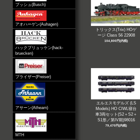
ブッシュ(Busch)
アオハーゲン(Auhagen)
トリックス(Trix) HOゲ
ージ Class 56 22908
104,800円(内税)
ハックブリュッケン(hack-
bruecken)
プライザー(Preiser)
エルエスモデルズ (LS
アサーン(Athearn)
Models) HO CIWL寝台
車3両セット(S2＋S2＋
S1形／第IV期)98016
79,470円(内税)
MTH