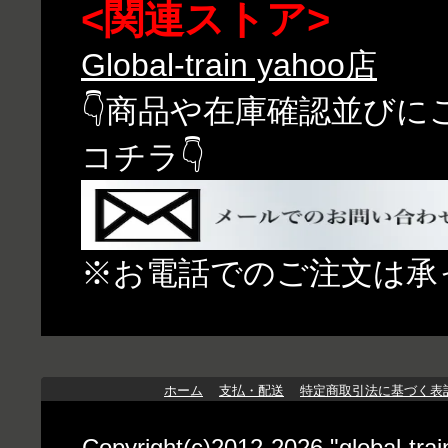
<関連ストア>
Global-train yahoo店
👇商品や在庫確認並び
コチラ👇
※お電話でのご注文は承
ホーム
支払・配送
特定商取引法に基づく表
Copyright(c)2012-2026 "globa