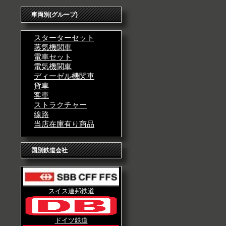
車両別(グループ)
スターターセット
蒸気機関車
電車セット
電気機関車
ディーゼル機関車
貨車
客車
ストラクチャー
線路
当店在庫有り商品
国別鉄道会社
スイス連邦鉄道
ドイツ鉄道