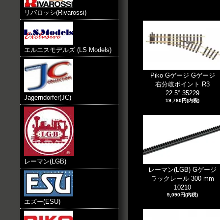
リバロッシ(Rivarossi)
エルエスモデルズ (LS Models)
Piko Gゲージ Gゲージ
右分岐ポイント R3
22.5° 35229
Jagerndorfer(JC)
19,780円(内税)
レーマン(LGB)
レーマン(LGB) Gゲージ
ラックレール 300 mm
10210
9,090円(内税)
エズー(ESU)