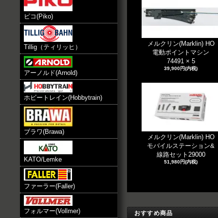
ピコ(Piko)
メルクリン(Marklin) HO
Tillig（ティリッヒ）
電動ポイントマシン
74491 × 5
39,900円(内税)
アーノルド(Arnold)
ホビートレイン(Hobbytrain)
ブラワ(Brawa)
メルクリン(Marklin) HO
モバイルステーション&
線路セット29000
KATO/Lemke
51,980円(内税)
ファーラー(Faller)
フォルマー(Vollmer)
おすすめ商品