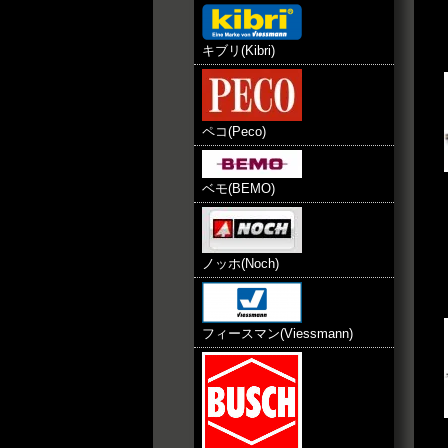
キブリ(Kibri)
ペコ(Peco)
ベモ(BEMO)
ノッホ(Noch)
フィースマン(Viessmann)