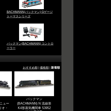
BACHMANN(バックマン) Gゲージ
トーマスシリーズ
バックマン(BACHMANN) コントロ
ーラー
おすすめ順
|
価格順
|
新着順
ン
バックマン
N ニュー
(BACHMANN) N 流線形
リオ・
K4形蒸気機関車 53952