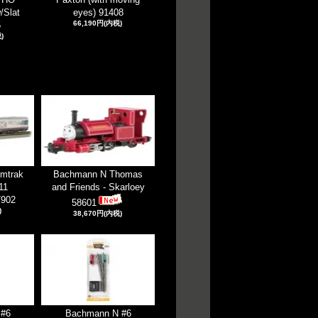
/Slat
eyes) 91408
66,190円(内税)
5
)
mtrak
Bachmann N Thomas
11
and Friends - Skarloey
7902
58601
)
38,670円(内税)
 #6
Bachmann N #6