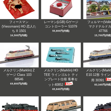
フィースマン
レーマン(LGB) Gゲージ
フォルマー(Vollm
(Viessmann) HO 恋人た
コントローラー 51079
マクドナルド
ち II 1501
47766
55,800円(内税)
16,500円(内税)
15,700円(内税
メルクリン(Marklin) Z
メルクリン(Marklin) HO
メルクリン(Markli
ゲージ Class 103
TEE ラインゴルト ティ
E10.12形 ライ
88546
ンプレート仕様 客車セ
用 30391
69,800円(内税)
ット40852
83,340円(内税
65,840円(内税)