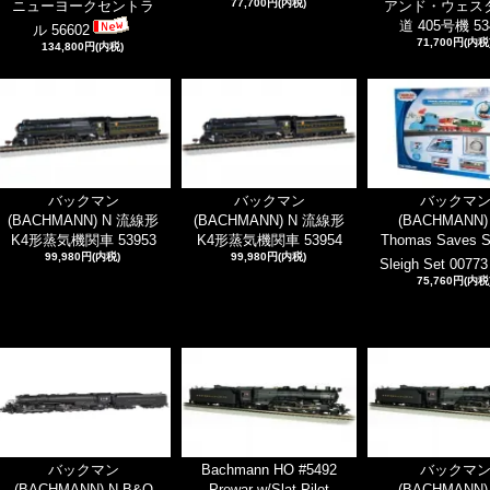
77,700円(内税)
ニューヨークセントラ
アンド・ウェス
道 405号機 53
ル 56602
71,700円(内税
134,800円(内税)
バックマン
バックマン
バックマ
(BACHMANN) N 流線形
(BACHMANN) N 流線形
(BACHMANN)
K4形蒸気機関車 53953
K4形蒸気機関車 53954
Thomas Saves S
99,980円(内税)
99,980円(内税)
Sleigh Set 00773
75,760円(内税
バックマン
Bachmann HO #5492
バックマ
(BACHMANN) N B&O
Prewar w/Slat Pilot
(BACHMANN)