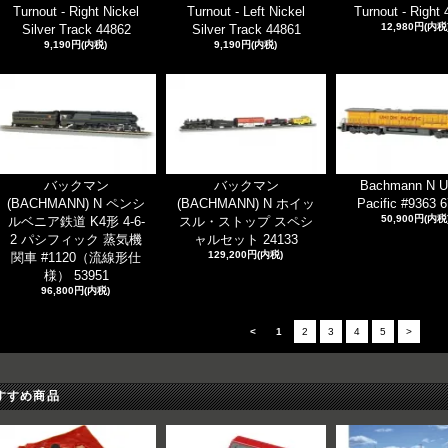
Turnout - Right Nickel
Turnout - Left Nickel
Turnout - Right
12,980円(内税
Silver Track 44862
Silver Track 44861
9,190円(内税)
9,190円(内税)
バックマン
バックマン
Bachmann N U
(BACHMANN) N ペンシ
(BACHMANN) N ホイッ
Pacific #9363 
50,900円(内税
ルベニア鉄道 K4形 4-6-
スル・ストップ スペシ
2 パシフィック 蒸気機
ャルセット 24133
129,200円(内税)
関車 #1120（流線形仕
様） 53951
96,800円(内税)
<
1
2
3
4
5
>
すすめ商品