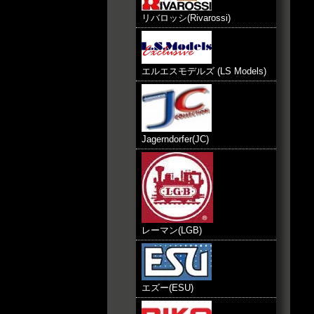
リバロッシ(Rivarossi)
エルエスモデルズ (LS Models)
Jagerndorfer(JC)
レーマン(LGB)
エズー(ESU)