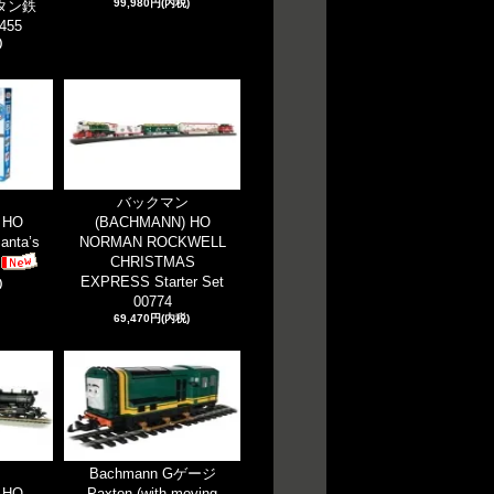
99,980円(内税)
タン鉄
455
)
ン
バックマン
 HO
(BACHMANN) HO
anta’s
NORMAN ROCKWELL
CHRISTMAS
EXPRESS Starter Set
)
00774
69,470円(内税)
ン
Bachmann Gゲージ
 HO
Paxton (with moving