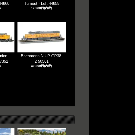
 44860
Turnout - Left 44859
)
12,980円(内税)
nion
Bachmann N UP GP38-
67351
2 50561
)
49,800円(内税)