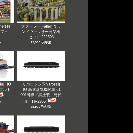
er) N
ファーラー(Faller) N ラ
カフェ
ンドヴァッサー高架橋
セット 222596
)
12,900円(内税)
n) HO
リバロッシ(Rivarossi)
ンゴルト
HO 高速蒸気機関車 61
001号機／黒塗装・時代
II・ HR2955
)
88,900円(内税)