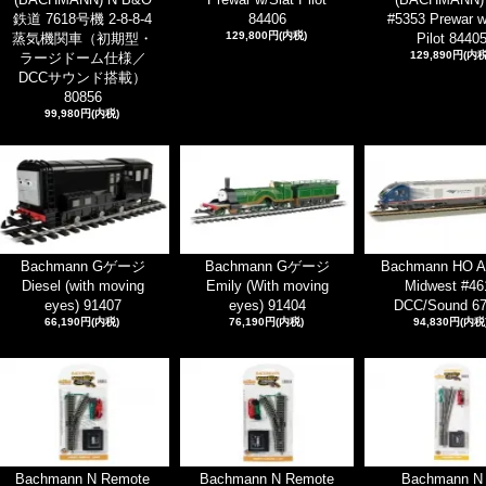
鉄道 7618号機 2-8-8-4
84406
#5353 Prewar w
129,800円(内税)
蒸気機関車（初期型・
Pilot 8440
129,890円(内税
ラージドーム仕様／
DCCサウンド搭載）
80856
99,980円(内税)
Bachmann Gゲージ
Bachmann Gゲージ
Bachmann HO A
Diesel (with moving
Emily (With moving
Midwest #46
eyes) 91407
eyes) 91404
DCC/Sound 6
66,190円(内税)
76,190円(内税)
94,830円(内税
Bachmann N Remote
Bachmann N Remote
Bachmann N