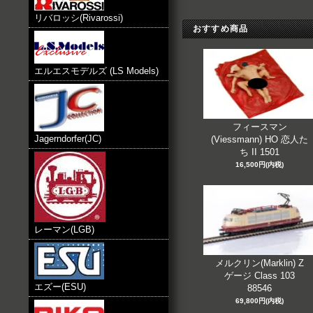
リバロッシ(Rivarossi)
おすすめ商品
エルエスモデルズ (LS Models)
フィースマン
Jagerndorfer(JC)
(Viessmann) HO 恋人た
ち II 1501
16,500円(内税)
レーマン(LGB)
メルクリン(Marklin) Z
ゲージ Class 103
エズー(ESU)
88546
69,800円(内税)