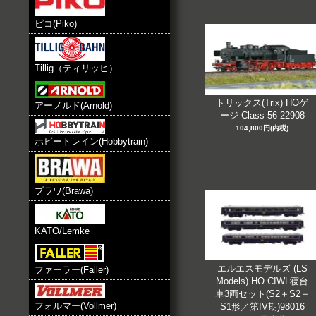
ピコ(Piko)
Tillig（ティリッヒ）
トリックス(Trix) HOゲ
アーノルド(Arnold)
ージ Class 56 22908
104,800円(内税)
ホビートレイン(Hobbytrain)
ブラワ(Brawa)
KATO/Lemke
エルエスモデルズ (LS
ファーラー(Faller)
Models) HO CIWL寝台
車3両セット(S2＋S2＋
フォルマー(Vollmer)
S1形／第IV期)98016