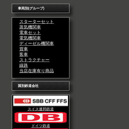
車両別(グループ)
スターターセット
蒸気機関車
電車セット
電気機関車
ディーゼル機関車
貨車
客車
ストラクチャー
線路
当店在庫有り商品
国別鉄道会社
スイス連邦鉄道
ドイツ鉄道