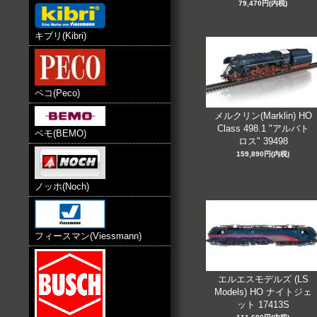
79,470円(内税)
キブリ(Kibri)
ペコ(Peco)
メルクリン(Marklin) HO
Class 498.1 "アルバト
ベモ(BEMO)
ロス" 39498
159,890円(内税)
ノッホ(Noch)
フィースマン(Viessmann)
エルエスモデルズ (LS
Models) HO ナイトジェ
ット 17413S