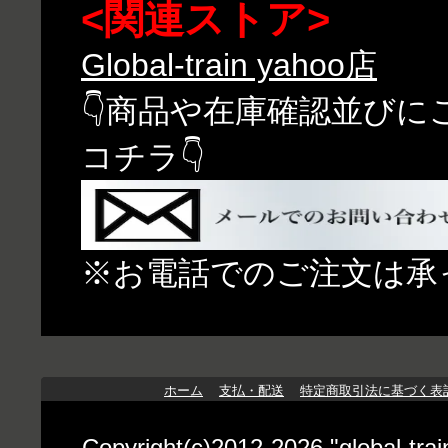
<関連ストア>
Global-train yahoo店
👇商品や在庫確認並び
コチラ👇
※お電話でのご注文は承
ホーム
支払・配送
特定商取引法に基づく表
Copyright(c)2012-2026 "globa