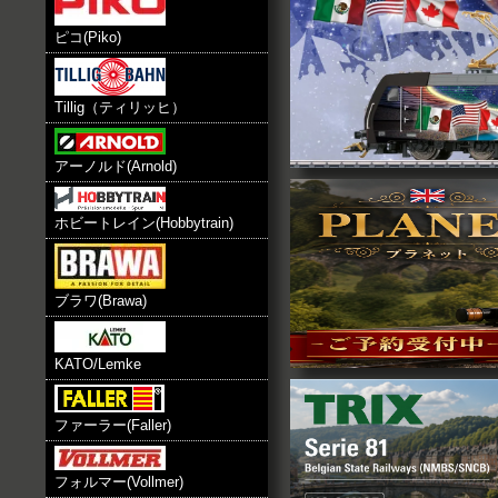
2020.12.4
Hobbytrain N Railjet 入荷致し
ピコ(Piko)
2020.12.1
Vollmer N 近日入荷致します。
2020.11.7
Hobbytrain N Railjet 近日入荷
Tillig（ティリッヒ）
2020.8.26
Marklin オリエントエクスプレ
た。
2020.7.17
アーノルド(Arnold)
楽天Payオンライン決済
ました。
ホビートレイン(Hobbytrain)
2020.6.3
Bachmann Branchline(バッ
ン)のカテゴリー追加致しました。
2019.12.27
年末年始の間もご注文受け付けて
ブラワ(Brawa)
配送業務致します。
2018.9.26
ご注文を通常のEメール、FAX か
KATO/Lemke
ます。
2018.9.16
Jouef,BEMOカテゴリーに追加
2017.4.14
ファーラー(Faller)
Arnold社 ラインゴールド客車 
2017.3.23
LS models N City Night Li
フォルマー(Vollmer)
2017.3.9