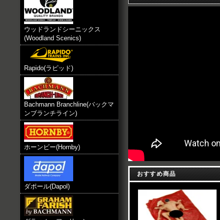
2012.12.8 お知らせ
Preiser HO,N Heki Alle 入荷予定
2012.12.4 お知らせ
ウッドランドシーニックス
Hack HO,N Vollmer N
(Woodland Scenics)
Jagerndorfer HO,N Vollmer HO
2012.11.8 お知らせ
会員登録で300ポイント贈呈を致
Rapido(ラピッド)
Bachmann Branchline(バックマ
ンブランチライン)
ホーンビー(Hornby)
おすすめ商品
ダポール(Dapol)