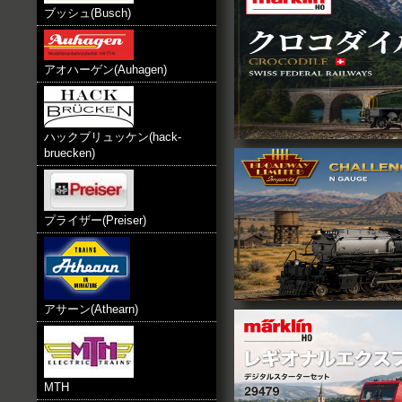
Faller 、Noch、Marklin HO
ブッシュ(Busch)
た。
2014.1.18
Faller 、Vollmer HO Noch 
た。
アオハーゲン(Auhagen)
2014.1.9
クレジット決済時の3Dセキュアを
た。
2013.12.27
ハックブリュッケン(hack-
Vollmer N、HO 本日入荷致しま
2013.11.13
bruecken)
ネット銀行決済がご利用可能とな
2013.10.5
Arnold N、Marklin HO、本日
2013.9.15
プライザー(Preiser)
Vollmer N、Kibri N、Hack 
す。
2013.9.6
RANKING箇所を、当店売れ筋履
した。
2013.7.18
Marklin HO 本日入荷致しました。
アサーン(Athearn)
2013.5.8
kibri N 本日入荷致しました。
2013.5.2
Fleischmann N、Noch HO 本
た。
MTH
2013.2.3