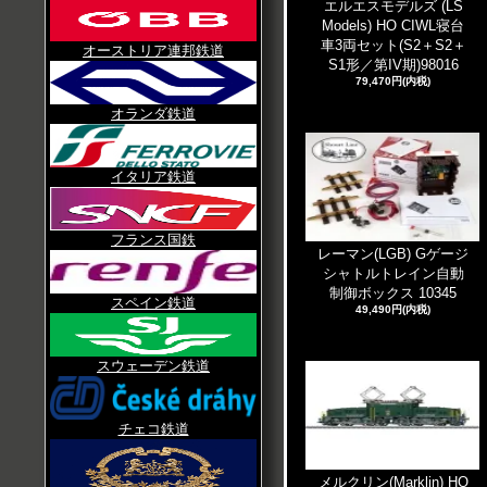
エルエスモデルズ (LS
Models) HO CIWL寝台
車3両セット(S2＋S2＋
オーストリア連邦鉄道
S1形／第IV期)98016
79,470円(内税)
オランダ鉄道
イタリア鉄道
フランス国鉄
レーマン(LGB) Gゲージ
シャトルトレイン自動
制御ボックス 10345
スペイン鉄道
49,490円(内税)
スウェーデン鉄道
チェコ鉄道
メルクリン(Marklin) HO