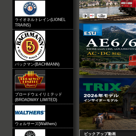
Marklin HO、Faller HO、Esu HO
HO、Fleischmann HO、Roco 
ました。
2013.1.30
ライオネルトレイン(LIONEL
Vollmer N 、Noch Alle,N 本
TRAINS)
2013.1.27
Marklin HO、Fleischmann N、No
Hack N、Faller N 本日入荷致し
2013.1.23
Noch N 、Auhagen HO 、Preise
致しました。
2013.1.20
Marklin HO 本日入荷致しました。
バックマン(BACHMANN)
2013.1.4
Faller N、Vollmer N、Noch N 
ました
2012.12.29お知らせ
Marklin HO、Fleischmann N、No
Hack HO,N、Faller N 入荷予定
ブロードウェイリミテッド
2012.12.21お知らせ
(BROADWAY LIMITED)
Preiser HO,N Heki Alle入荷致し
2012.12.17お知らせ
Faller N Vollmer N Noch N Alle
2012.12.17お知らせ
Jagerndorfer HO,N Vollmer 
ウォルサーズ(Walthers)
した。
2012.12.10お知らせ
ピックアップ動画
Hack HO,N Vollmer N入荷致し