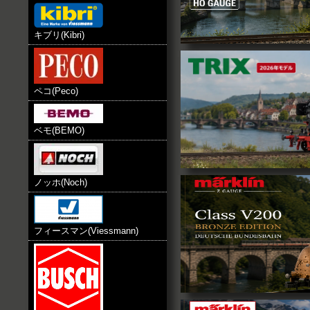
新規会員登録のお客様へ2000pt
2016.9.1
marklin デジタルコントローラー
キブリ(Kibri)
2016.5.30
Vollmer N 本日入荷
2016.4.30
新規会員登録のお客様に5月31日
クーポンコード
を配信中で
ペコ(Peco)
20000円以上
ご利用の方限定で
2015.3.8
LGBカテゴリー追加いたしました
ベモ(BEMO)
2014.12.30
global-train ヤフー店オープン
2014.12.26
年末年始は休まず営業致します。
します。
ノッホ(Noch)
2014.12.11
Vollmer HO 本日入荷致しまた。
2014.12.8
global-trainヤフオク店オープ
2014.11.24
フィースマン(Viessmann)
Kibri HO 本日入荷致します。
2014.9.4
Marklin セカンドハンズ商品の
致しました。
2014.8.21
Hobbytrain 商品カテゴリーに
2014.1.30