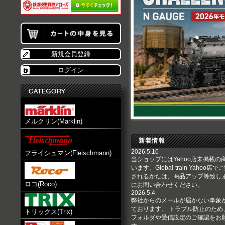
新規会員登録
ログイン
レーマン(LGB) Gゲージ 直線線路 1,2
メルクリン(Marklin)
新着情報
2026.5.10
フライシュマン(Fleischmann)
当ショップにはYahoo店未掲載の
います。Global-train Yahoo
されるかたは、商品アップ等致し
ロコ(Roco)
にお問い合わせください。
2026.5.4
弊社からのメールが届かない事象
ております。 トラブル防止のため
トリックス(Trix)
フォルダや受信設定のご確認をお