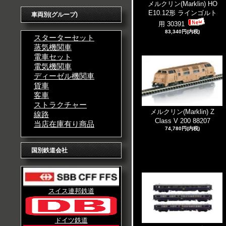
メルクリン(Marklin) HO
E10.12形 ラインゴルト
車両別(グループ)
用 30391
83,340円(内税)
スターターセット
蒸気機関車
電車セット
電気機関車
ディーゼル機関車
貨車
客車
ストラクチャー
メルクリン(Marklin) Z
線路
Class V 200 88207
当店在庫有り商品
74,780円(内税)
国別鉄道会社
スイス連邦鉄道
ドイツ鉄道