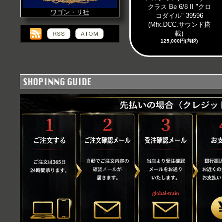
クラス Be 6/8 II "クロ
ワゴン・リ社
コダイル" 39596
(Mfx.DCC.サウンド搭
載)
125,000円(内税)