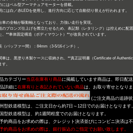
力にはベル型アーマチュアモーターを搭載。
明には白／赤LEDを使用し、進行方向に応じて自動切り替えが行われます。
台車の全軸が駆動軸となっており、力強い走行を実現。
観のブロンズ仕上げを際立たせるため、表記類（レタリング）は控えめに配
た、**車体固定構造（ボディマウント）**が改良されています。
長（バッファー間）：84mm（3-5/16インチ）。
関車は、黒塗り木製ケースに収納され、**真正証明書（Certificate of Authe
ます。
品カテゴリー
当店在庫有り商品
に掲載しています商品は、即日配送
品詳細に
在庫有りと表記されていない商品
は、お取り寄せとなりま
(ご注文商品の追跡状
州型鉄道模型は、ご注文日から約7日～12日でのお届けとなります
国型鉄道模型は、約1週間程度でのお届けとなります。
予約商品をお求めの際は、クレジット決済並びにコンビニ決済は不
予約商品をお求めの際は、銀行振込のご指定でお願い致します。