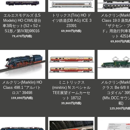
エルエスモデルズ (LS
トリックス(Trix) HO ド
メルクリン(Markli
Models) HO CIWL寝台
イツ鉄道(DB AG) ICE 3
Class 19.0 
車3両セット(S2＋S2＋
23391
『ザクセン・
S1形／第IV期)98016
ド』用急行列車
69,900円(内税)
ット 4251
79,470円(内税)
69,800円(内税
メルクリン(Marklin) HO
ミニトリックス
メルクリン(Markli
Class 498.1 "アルバト
(minitrix) N スペシャル
クラス Be 6/8 I
ロス" 39498
TEE展望ドームカーセ
コダイル" 395
ット 18712
(Mfx.DCC.サ
159,890円(内税)
載)
39,860円(内税)
125,000円(内税