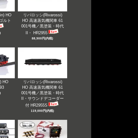
n) HO
リバロッシ(Rivarossi)
ンゴルト
HO 高速蒸気機関車 61
001号機／黒塗装・時代
II・ HR2955
)
88,900円(内税)
) HO
リバロッシ(Rivarossi)
993
HO 高速蒸気機関車 61
001号機／黒塗装・時代
)
II・サウンドデコーダー
付 HR2955S
119,000円(内税)