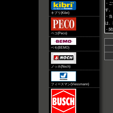
・ご
す。
キブリ(Kibri)
・当
は、
・関
ペコ(Peco)
ベモ(BEMO)
ノッホ(Noch)
フィースマン(Viessmann)