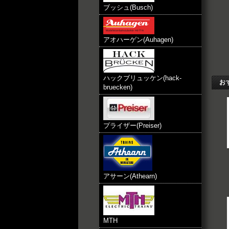
ブッシュ(Busch)
アオハーゲン(Auhagen)
ハックブリュッケン(hack-
お
bruecken)
プライザー(Preiser)
アサーン(Athearn)
MTH