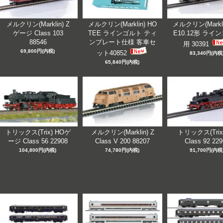
メルクリン(Marklin) Z
メルクリン(Marklin) HO
メルクリン(Markli
ゲージ Class 103
TEE ラインゴルト ティ
E10.12形 ライ
88546
ンプレート仕様 客車セ
用 30391
69,800円(内税)
ット40852
83,340円(内税
65,840円(内税)
トリックス(Trix) HOゲ
メルクリン(Marklin) Z
トリックス(Trix
ージ Class 56 22908
Class V 200 88207
Class 92 22
104,800円(内税)
74,780円(内税)
91,700円(内税