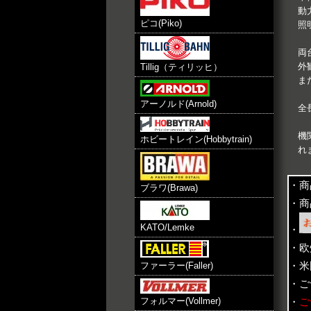
動
ピコ(Piko)
照
両
外
Tillig（ティリッヒ）
ま
アーノルド(Arnold)
全
機
ホビートレイン(Hobbytrain)
れ
・商
ブラワ(Brawa)
・商
KATO/Lemke
・
・欧
・米
ファーラー(Faller)
・ご
・
ご
フォルマー(Vollmer)