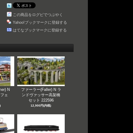
この商品をログピでつぶやく
Yahoo!ブックマークに登録する
はてなブックマークに登録する
er) N
ファーラー(Faller) N ラ
カフェ
ンドヴァッサー高架橋
セット 222596
)
12,900円(内税)