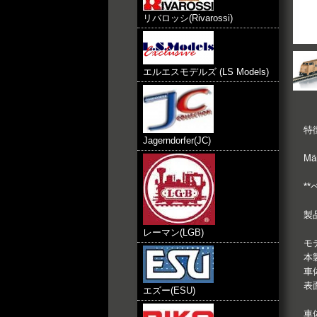
リバロッシ(Rivarossi)
エルエスモデルズ (LS Models)
特徴
Jagerndorfer(JC)
M
*
製品
レーマン(LGB)
モ
本
車
表
エズー(ESU)
車