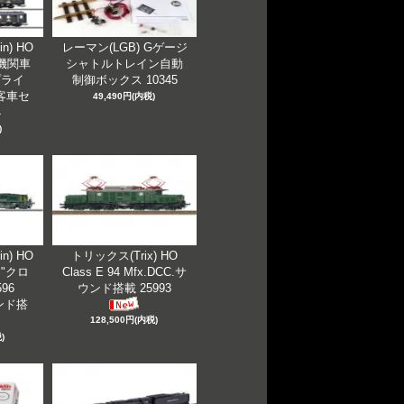
n) HO
レーマン(LGB) Gゲージ
蒸気機関車
シャトルトレイン自動
プライ
制御ボックス 10345
客車セ
49,490円(内税)
4
)
n) HO
トリックス(Trix) HO
I "クロ
Class E 94 Mfx.DCC.サ
96
ウンド搭載 25993
ウンド搭
128,500円(内税)
)