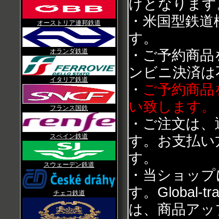
けとなります
・米国型鉄道
オーストリア連邦鉄道
す。
オランダ鉄道
・ご予約商品
ンビニ決済は
イタリア鉄道
・
ご予約商品
い致します。
フランス国鉄
・ご注文は、
スペイン鉄道
す。お支払い
す。
スウェーデン鉄道
・当ショップ
す。Global
チェコ鉄道
は、商品アッ