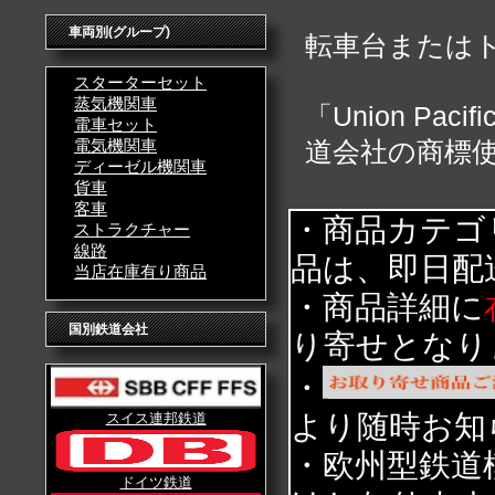
車両別(グループ)
転車台または
スターターセット
蒸気機関車
「Union P
電車セット
電気機関車
道会社の商標
ディーゼル機関車
貨車
客車
・商品カテゴ
ストラクチャー
線路
品は、即日配
当店在庫有り商品
・商品詳細に
国別鉄道会社
り寄せとなり
・
より随時お知
スイス連邦鉄道
・欧州型鉄道
ドイツ鉄道