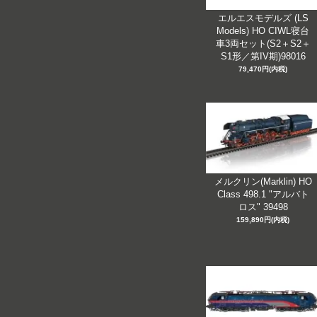
エルエスモデルズ (LS
Models) HO CIWL寝台
車3両セット(S2＋S2＋
S1形／第IV期)98016
79,470円(内税)
メルクリン(Marklin) HO
Class 498.1 "アルバト
ロス" 39498
159,890円(内税)