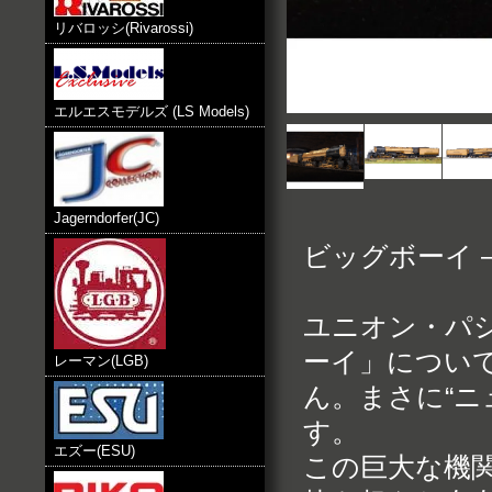
リバロッシ(Rivarossi)
エルエスモデルズ (LS Models)
Jagerndorfer(JC)
ビッグボーイ 
ユニオン・パ
ーイ」につい
レーマン(LGB)
ん。まさに“
す。
エズー(ESU)
この巨大な機