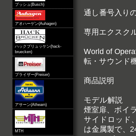
ブッシュ(Busch)
通し番号入り
アオハーゲン(Auhagen)
専用エクスク
ハックブリュッケン(hack-
World of 
bruecken)
転・サウンド
プライザー(Preiser)
商品説明
モデル解説
アサーン(Athearn)
煙室扉、ボイ
サイドロッド
は金属製で、2
MTH