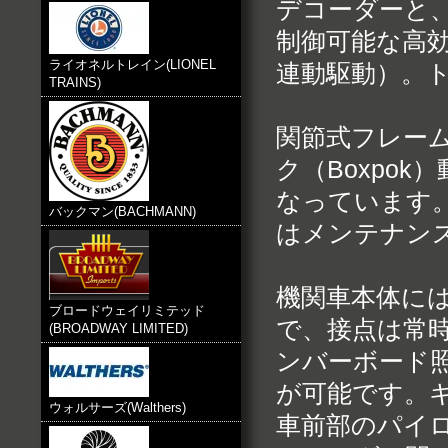
デコーダーと
制御可能な高
ライオネルトレイン(LIONEL
連動駆動）。
TRAINS)
関節式フレー
ク（Boxpo
なっています
バックマン(BACHMANN)
はメンテナン
機関車本体には
ブロードウェイリミテッド
で、接点は常
(BROADWAY LIMITED)
ンバーボード
が可能です。
ウォルサーズ(Walthers)
車前部のパイ