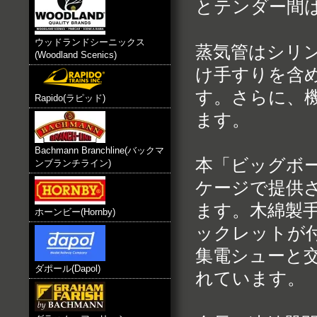
とテンダー間
ウッドランドシーニックス
蒸気管はシリ
(Woodland Scenics)
け手すりを含
す。さらに、
Rapido(ラピッド)
ます。
Bachmann Branchline(バックマ
本「ビッグボ
ンブランチライン)
ケージで提供
ます。木綿製
ホーンビー(Hornby)
ックレットが
集電シューと
ダポール(Dapol)
れています。