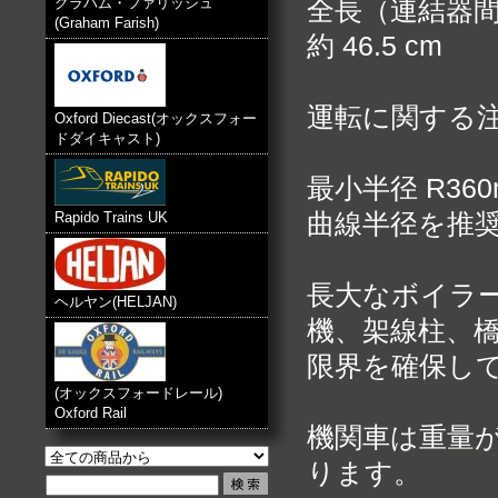
グラハム・ファリッシュ
全長（連結器
(Graham Farish)
約 46.5 cm
運転に関する
Oxford Diecast(オックスフォー
ドダイキャスト)
最小半径 R3
Rapido Trains UK
曲線半径を推
長大なボイラ
ヘルヤン(HELJAN)
機、架線柱、
限界を確保し
(オックスフォードレール)
Oxford Rail
機関車は重量
ります。