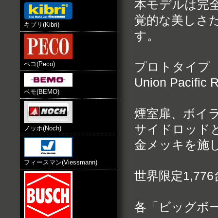
本モデルは完
覚的な美しさだ
キブリ(Kibri)
す。
ペコ(Peco)
プロトタイプ
Union Pacif
ベモ(BEMO)
煙室扉、ボイ
サイドロッド
ノッホ(Noch)
金メッキを施
フィースマン(Viessmann)
世界限定1,77
各「ビッグボ