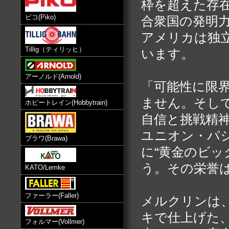
枠を超えた存
ピコ(Piko)
合衆国の発明
アメリカは独立
Tillig（ティリッヒ）
います。
アーノルド(Arnold)
「可能性に限
ません。そし
ホビートレイン(Hobbytrain)
自信と挑戦精
ユニオン・パ
ブラワ(Brawa)
に“黄金のビ
う。その栄誉は、
KATO/Lemke
ファーラー(Faller)
メルクリンは、
キで仕上げた
フォルマー(Vollmer)