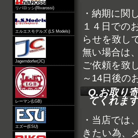
リバロッシ(Rivarossi)
・納期に関
１４日での
エルエスモデルズ (LS Models)
らせを致し
無い場合は
Jagerndorfer(JC)
ご依頼を致し
～14日後の
Q.お取り
てくれま
レーマン(LGB)
・当店では
エズー(ESU)
きたい為、