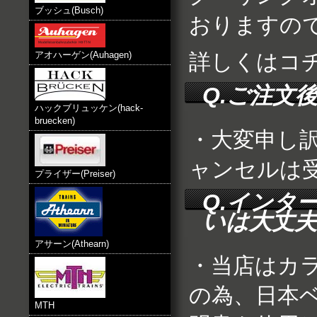
ブッシュ(Busch)
おりますの
詳しくはコ
アオハーゲン(Auhagen)
Q.ご注文
ハックブリュッケン(hack-
bruecken)
・大変申し
ャンセルは
プライザー(Preiser)
Q.インタ
いは大丈
アサーン(Athearn)
・当店はカ
の為、日本ベ
MTH