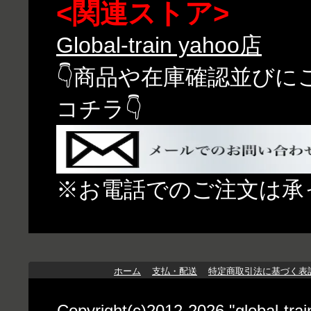
<関連ストア>
Global-train yahoo店
👇商品や在庫確認並び
コチラ👇
※お電話でのご注文は承
ホーム
支払・配送
特定商取引法に基づく表
Copyright(c)2012-2026 "globa