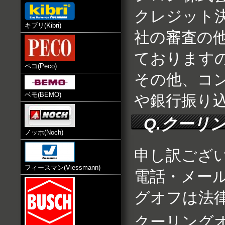
クレジット
キブリ(Kibri)
社の審査の
ております
ペコ(Peco)
その他、コ
ベモ(BEMO)
や銀行振り
Q.クーリ
ノッホ(Noch)
申し訳ござ
フィースマン(Viessmann)
電話・メー
グオフは法
クーリング