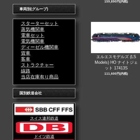
159,890円(内税)
車両別(グループ)
スターターセット
蒸気機関車
電車セット
電気機関車
ディーゼル機関車
貨車
エルエスモデルズ (LS
客車
Models) HO ナイトジェ
ストラクチャー
ット 17413S
線路
111,600円(内税)
当店在庫有り商品
国別鉄道会社
スイス連邦鉄道
ドイツ鉄道