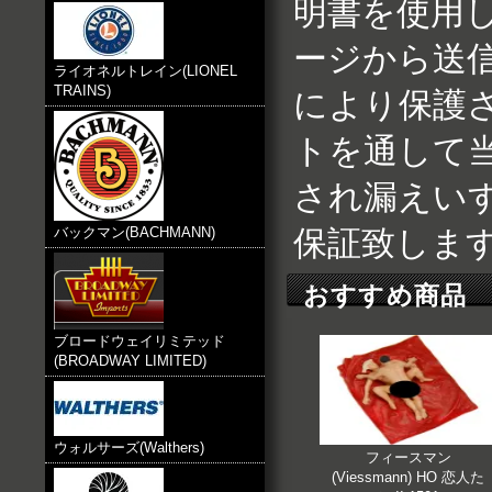
明書を使用
ージから送信
ライオネルトレイン(LIONEL
TRAINS)
により保護
トを通して
され漏えい
保証致しま
バックマン(BACHMANN)
おすすめ商品
ブロードウェイリミテッド
(BROADWAY LIMITED)
ウォルサーズ(Walthers)
フィースマン
(Viessmann) HO 恋人た