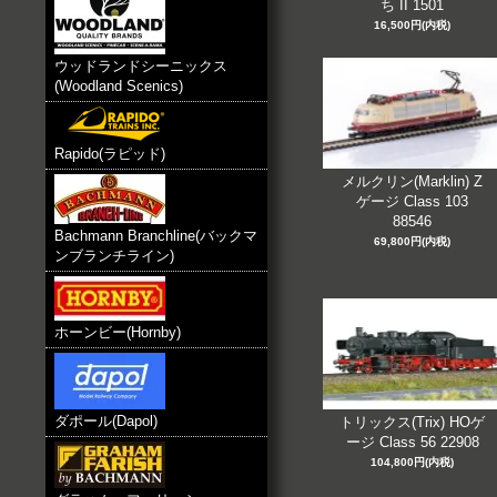
ち II 1501
16,500円(内税)
ウッドランドシーニックス
(Woodland Scenics)
Rapido(ラピッド)
メルクリン(Marklin) Z
ゲージ Class 103
88546
Bachmann Branchline(バックマ
69,800円(内税)
ンブランチライン)
ホーンビー(Hornby)
ダポール(Dapol)
トリックス(Trix) HOゲ
ージ Class 56 22908
104,800円(内税)