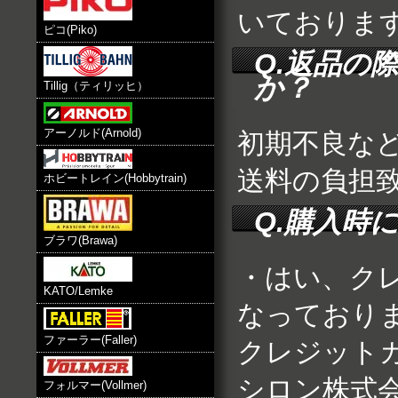
いておりま
ピコ(Piko)
Q.返品の
か？
Tillig（ティリッヒ）
アーノルド(Arnold)
初期不良な
送料の負担
ホビートレイン(Hobbytrain)
Q.購入時
ブラワ(Brawa)
・はい、ク
KATO/Lemke
なっており
ファーラー(Faller)
クレジット
シロン株式
フォルマー(Vollmer)