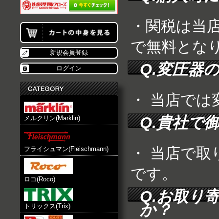
・関税は当
で無料とな
新規会員登録
Q.変圧器
ログイン
・ 当店で
Q.貴社で
メルクリン(Marklin)
・ 当店で
フライシュマン(Fleischmann)
です。
ロコ(Roco)
Q.お取り
か？
トリックス(Trix)