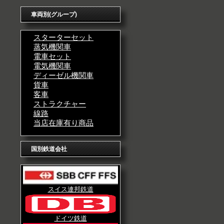
車両別(グループ)
スターターセット
蒸気機関車
電車セット
電気機関車
ディーゼル機関車
貨車
客車
ストラクチャー
線路
当店在庫有り商品
国別鉄道会社
スイス連邦鉄道
ドイツ鉄道