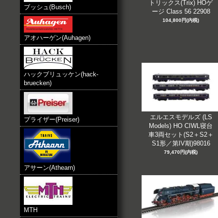
トリックス(Trix) HOゲ
ブッシュ(Busch)
ージ Class 56 22908
104,800円(内税)
アオハーゲン(Auhagen)
ハックブリュッケン(hack-
bruecken)
エルエスモデルズ (LS
プライザー(Preiser)
Models) HO CIWL寝台
車3両セット(S2＋S2＋
S1形／第IV期)98016
79,470円(内税)
アサーン(Athearn)
MTH