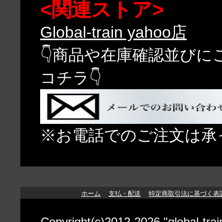
<関連ストア>
Global-train yahoo店
👇商品や在庫確認並び
コチラ👇
※お電話でのご注文は承
ホーム
支払・配送
特定商取引法に基づく表
Copyright(c)2012-2026 "globa