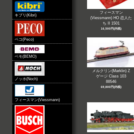
フィースマン
キブリ(Kibri)
(Viessmann) HO 恋人た
ち II 1501
16,500円(内税)
ペコ(Peco)
ベモ(BEMO)
メルクリン(Marklin) Z
ゲージ Class 103
ノッホ(Noch)
88546
69,800円(内税)
フィースマン(Viessmann)