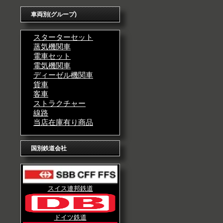
車両別(グループ)
スターターセット
蒸気機関車
電車セット
電気機関車
ディーゼル機関車
貨車
客車
ストラクチャー
線路
当店在庫有り商品
国別鉄道会社
スイス連邦鉄道
ドイツ鉄道