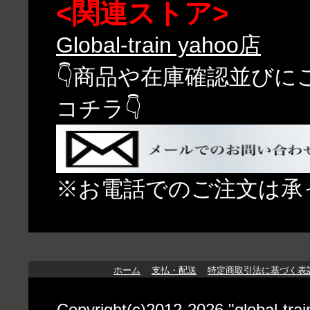
<関連ストア>
Global-train yahoo店
👇商品や在庫確認並び
コチラ👇
※お電話でのご注文は承
ホーム
支払・配送
特定商取引法に基づく表
Copyright(c)2012-2026 "globa