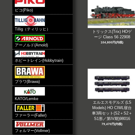
ピコ(Piko)
Tillig（ティリッヒ）
トリックス(Trix) HOゲ
ージ Class 56 22908
104,800円(内税)
アーノルド(Arnold)
ホビートレイン(Hobbytrain)
ブラワ(Brawa)
KATO/Lemke
エルエスモデルズ (LS
Models) HO CIWL寝台
車3両セット(S2＋S2＋
ファーラー(Faller)
S1形／第IV期)98016
79,470円(内税)
フォルマー(Vollmer)