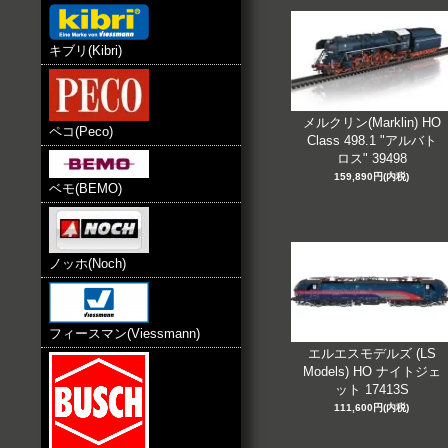
キブリ(Kibri)
メルクリン(Marklin) HO
ペコ(Peco)
Class 498.1 "アルバト
ロス" 39498
159,890円(内税)
ベモ(BEMO)
ノッホ(Noch)
フィースマン(Viessmann)
エルエスモデルズ (LS
Models) HO ナイトジェ
ット 17413S
111,600円(内税)