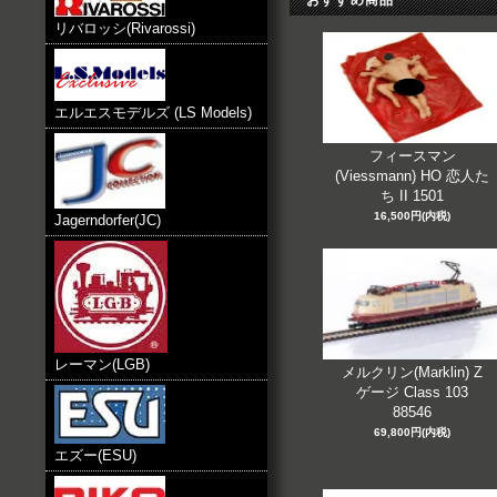
おすすめ商品
リバロッシ(Rivarossi)
エルエスモデルズ (LS Models)
フィースマン
(Viessmann) HO 恋人た
ち II 1501
16,500円(内税)
Jagerndorfer(JC)
レーマン(LGB)
メルクリン(Marklin) Z
ゲージ Class 103
88546
69,800円(内税)
エズー(ESU)