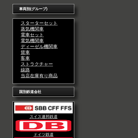
車両別(グループ)
スターターセット
蒸気機関車
電車セット
電気機関車
ディーゼル機関車
貨車
客車
ストラクチャー
線路
当店在庫有り商品
国別鉄道会社
スイス連邦鉄道
ドイツ鉄道