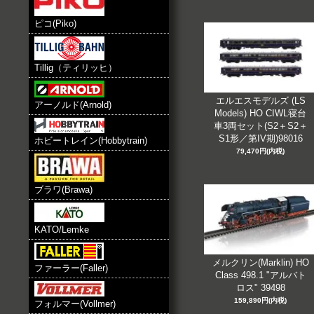
ピコ(Piko)
Tillig（ティリッヒ）
エルエスモデルズ (LS
アーノルド(Arnold)
Models) HO CIWL寝台
車3両セット(S2＋S2＋
S1形／第IV期)98016
ホビートレイン(Hobbytrain)
79,470円(内税)
ブラワ(Brawa)
KATO/Lemke
メルクリン(Marklin) HO
ファーラー(Faller)
Class 498.1 "アルバト
ロス" 39498
159,890円(内税)
フォルマー(Vollmer)