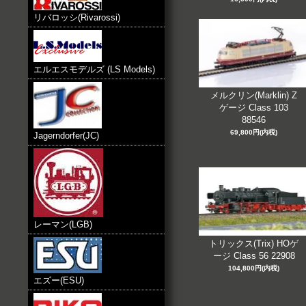
リバロッシ(Rivarossi)
エルエスモデルズ (LS Models)
メルクリン(Marklin) Z
ゲージ Class 103
88546
69,800円(内税)
Jagerndorfer(JC)
レーマン(LGB)
トリックス(Trix) HOゲ
ージ Class 56 22908
104,800円(内税)
エズー(ESU)