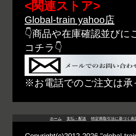
<関連ストア>
Global-train yahoo店
👇商品や在庫確認並び
コチラ👇
※お電話でのご注文は承
ホーム
支払・配送
特定商取引法に基づく表
Copyright(c)2012-2026 "globa