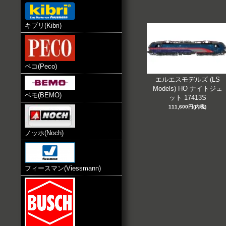
キブリ(Kibri)
ペコ(Peco)
エルエスモデルズ (LS
Models) HO ナイトジェ
ベモ(BEMO)
ット 17413S
111,600円(内税)
ノッホ(Noch)
フィースマン(Viessmann)