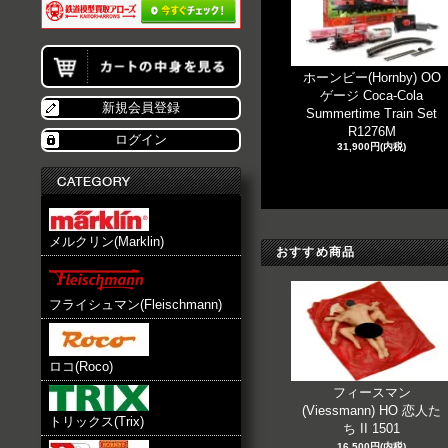
ホーンビー(Hornby) OO
ゲージ Coca-Cola
新規会員登録
Summertime Train Set
R1276M
ログイン
31,900円(内税)
メルクリン(Marklin)
おすすめ商品
フライシュマン(Fleischmann)
ロコ(Roco)
フィースマン
(Viessmann) HO 恋人た
トリックス(Trix)
ち II 1501
16,500円(内税)