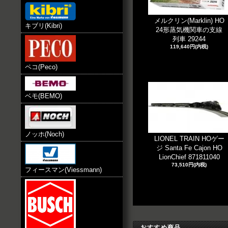
メルクリン(Marklin) HO
キブリ(Kibri)
24形蒸気機関車の支線
列車 29244
119,640円(内税)
ペコ(Peco)
ベモ(BEMO)
ノッホ(Noch)
LIONEL TRAIN HOゲー
ジ Santa Fe Cajon HO
LionChief 871811040
73,510円(内税)
フィースマン(Viessmann)
おすすめ商品