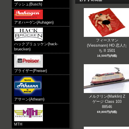
ブッシュ(Busch)
アオハーゲン(Auhagen)
フィースマン
ハックブリュッケン(hack-
(Viessmann) HO 恋人た
bruecken)
ち II 1501
16,500円(内税)
プライザー(Preiser)
メルクリン(Marklin) Z
アサーン(Athearn)
ゲージ Class 103
88546
69,800円(内税)
MTH