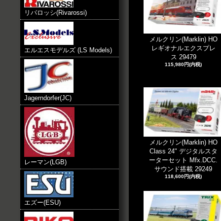
リバロッシ(Rivarossi)
メルクリン(Marklin) HO
レギオナルエクスプレ
エルエスモデルズ (LS Models)
ス 29479
115,980円(内税)
Jagerndorfer(JC)
メルクリン(Marklin) HO
Class 24" デジタルスタ
ーターセット Mfx.DCC.
レーマン(LGB)
サウンド搭載 29249
118,600円(内税)
エズー(ESU)