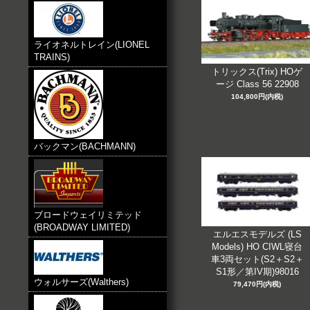
ライオネルトレイン(LIONEL
TRAINS)
トリックス(Trix) HOゲ
ージ Class 56 22908
104,800円(内税)
バックマン(BACHMANN)
ブロードウェイリミテッド
(BROADWAY LIMITED)
エルエスモデルズ (LS
Models) HO CIWL寝台
車3両セット(S2＋S2＋
S1形／第IV期)98016
ウォルサーズ(Walthers)
79,470円(内税)