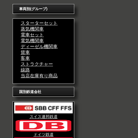
車両別(グループ)
スターターセット
蒸気機関車
電車セット
電気機関車
ディーゼル機関車
貨車
客車
ストラクチャー
線路
当店在庫有り商品
国別鉄道会社
スイス連邦鉄道
ドイツ鉄道