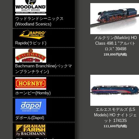
ウッドランドシーニックス
(Woodland Scenics)
メルクリン(Marklin) HO
Rapido(ラピッド)
Class 498.1 "アルバト
ロス" 39498
159,890円(内税)
Bachmann Branchline(バックマ
ンブランチライン)
ホーンビー(Hornby)
エルエスモデルズ (LS
Models) HO ナイトジェ
ダポール(Dapol)
ット 17413S
111,600円(内税)