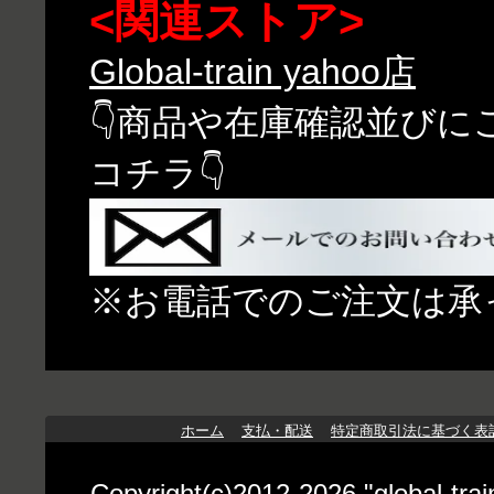
<関連ストア>
Global-train yahoo店
👇商品や在庫確認並び
コチラ👇
※お電話でのご注文は承
ホーム
支払・配送
特定商取引法に基づく表
Copyright(c)2012-2026 "globa