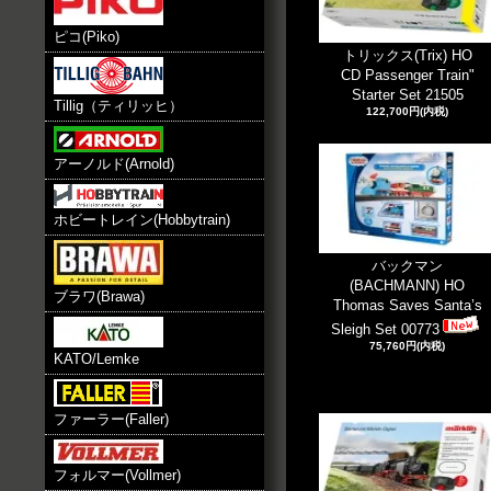
ピコ(Piko)
トリックス(Trix) HO
CD Passenger Train"
Starter Set 21505
Tillig（ティリッヒ）
122,700円(内税)
アーノルド(Arnold)
ホビートレイン(Hobbytrain)
バックマン
(BACHMANN) HO
ブラワ(Brawa)
Thomas Saves Santa’s
Sleigh Set 00773
75,760円(内税)
KATO/Lemke
ファーラー(Faller)
フォルマー(Vollmer)