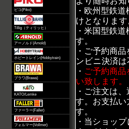
より随時お知
・欧州型鉄道
ピコ(Piko)
けとなります
Tillig（ティリッヒ）
・米国型鉄道
す。
アーノルド(Arnold)
・ご予約商品
ホビートレイン(Hobbytrain)
ンビニ決済は
・
ご予約商品
ブラワ(Brawa)
い致します。
・ご注文は、
KATO/Lemke
す。お支払い
す。
ファーラー(Faller)
・当ショップ
フォルマー(Vollmer)