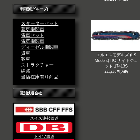
車両別(グループ)
スターターセット
蒸気機関車
電車セット
電気機関車
ディーゼル機関車
貨車
エルエスモデルズ (LS
客車
Models) HO ナイトジェ
ストラクチャー
ット 17413S
線路
111,600円(内税)
当店在庫有り商品
国別鉄道会社
スイス連邦鉄道
ドイツ鉄道