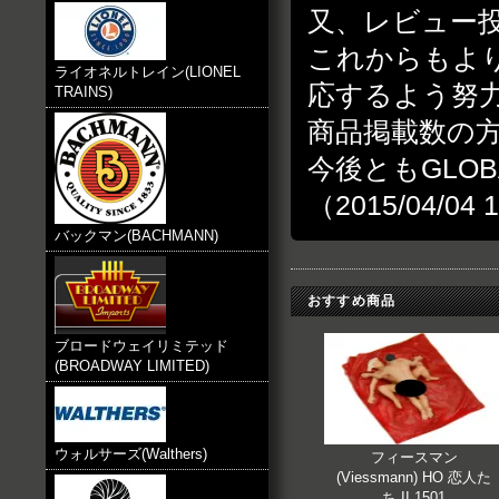
又、レビュー
これからもよ
ライオネルトレイン(LIONEL
応するよう努
TRAINS)
商品掲載数の
今後ともGLOB
（2015/04/04 
バックマン(BACHMANN)
おすすめ商品
ブロードウェイリミテッド
(BROADWAY LIMITED)
ウォルサーズ(Walthers)
フィースマン
(Viessmann) HO 恋人た
ち II 1501