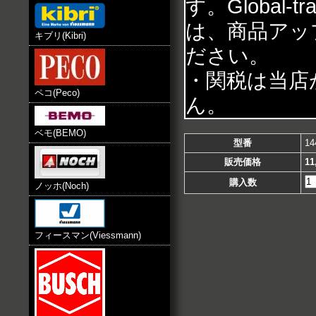
す。Global
は、商品アッ
キブリ(Kibri)
ださい。
・関税は当店
ペコ(Peco)
ん。
ベモ(BEMO)
型番
14
販売価格
11
購入数
ノッホ(Noch)
フィースマン(Viessmann)