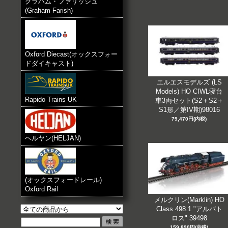
グラハム・ファリッシュ
(Graham Farish)
Oxford Diecast(オックスフォー
ドダイキャスト)
エルエスモデルズ (LS
Models) HO CIWL寝台
Rapido Trains UK
車3両セット(S2＋S2＋
S1形／第IV期)98016
79,470円(内税)
ヘルヤン(HELJAN)
(オックスフォードレール)
Oxford Rail
メルクリン(Marklin) HO
Class 498.1 "アルバト
ロス" 39498
159,890円(内税)