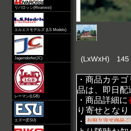
リバロッシ(Rivarossi)
エルエスモデルズ (LS Models)
(LxWxH) 145 
Jagerndorfer(JC)
・商品カテゴ
品は、即日配
レーマン(LGB)
・商品詳細に
り寄せとなり
・
エズー(ESU)