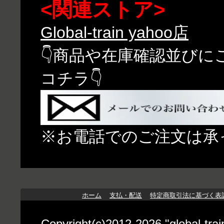
<関連ストア>
Global-train yahoo店
👇商品や在庫確認並び
コチラ👇
※お電話でのご注文は承
ホーム
支払・配送
特定商取引法に基づく表
Copyright(c)2012-2026 "globa