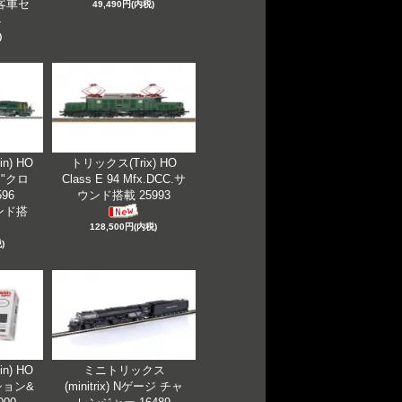
客車セ
49,490円(内税)
4
)
n) HO
トリックス(Trix) HO
I "クロ
Class E 94 Mfx.DCC.サ
96
ウンド搭載 25993
ウンド搭
128,500円(内税)
)
n) HO
ミニトリックス
ョン&
(minitrix) Nゲージ チャ