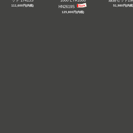
ット 17413S
1000 ETR1000
線路セット290
111,600円(内税)
51,980円(内税
HN2619S
125,800円(内税)