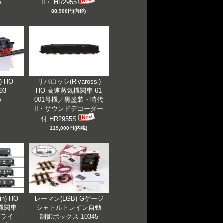
II・ HR2955
)
88,900円(内税)
) HO
リバロッシ(Rivarossi)
993
HO 高速蒸気機関車 61
001号機／黒塗装・時代
)
II・サウンドデコーダー
付 HR2955S
119,000円(内税)
n) HO
レーマン(LGB) Gゲージ
蒸気機関車
シャトルトレイン自動
プライ
制御ボックス 10345