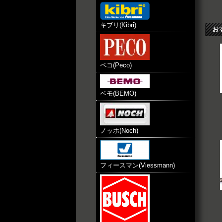
キブリ(Kibri)
お
ペコ(Peco)
ベモ(BEMO)
ノッホ(Noch)
フィースマン(Viessmann)