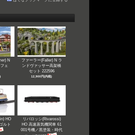
er) N
ファーラー(Faller) N ラ
カフェ
ンドヴァッサー高架橋
セット 222596
)
12,900円(内税)
n) HO
リバロッシ(Rivarossi)
ンゴルト
HO 高速蒸気機関車 61
001号機／黒塗装・時代