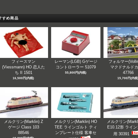
すすめ商品
フィースマン
レーマン(LGB) Gゲージ
フォルマー(Vollm
(Viessmann) HO 恋人た
コントローラー 51079
マクドナルド
ち II 1501
47766
55,800円(内税)
16,500円(内税)
15,700円(内税
メルクリン(Marklin) Z
メルクリン(Marklin) HO
メルクリン(Markli
ゲージ Class 103
TEE ラインゴルト ティ
E10.12形 ライ
88546
ンプレート仕様 客車セ
用 30391