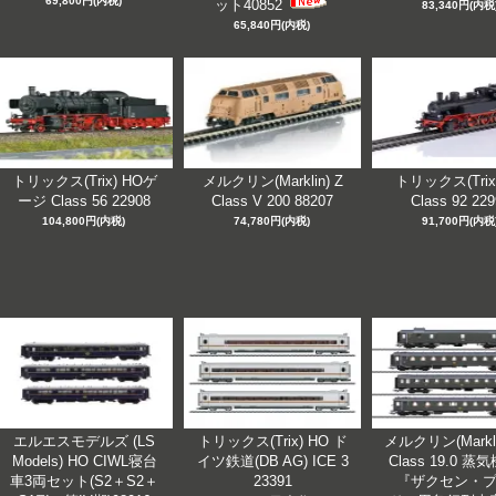
69,800円(内税)
ット40852
83,340円(内税
65,840円(内税)
トリックス(Trix) HOゲ
メルクリン(Marklin) Z
トリックス(Trix
ージ Class 56 22908
Class V 200 88207
Class 92 22
104,800円(内税)
74,780円(内税)
91,700円(内税
エルエスモデルズ (LS
トリックス(Trix) HO ド
メルクリン(Markli
Models) HO CIWL寝台
イツ鉄道(DB AG) ICE 3
Class 19.0 
車3両セット(S2＋S2＋
23391
『ザクセン・