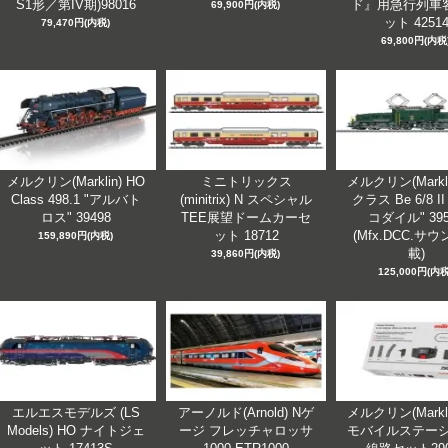
S1形／第IV期)98016
ド』用急行列車
69,900円(内税)
ット 4251
79,470円(内税)
69,800円(内税
メルクリン(Marklin) HO
ミニトリックス
メルクリン(Markli
Class 498.1 "アルバト
(minitrix) N スペシャル
クラス Be 6/8 I
ロス" 39498
TEE展望ドームカーセ
コダイル" 395
ット 18712
(Mfx.DCC.サ
159,890円(内税)
載)
39,860円(内税)
125,000円(内税
エルエスモデルズ (LS
アーノルド(Arnold) Nゲ
メルクリン(Markli
Models) HO ナイトジェ
ージ フレッチャロッサ
モバイルステーシ