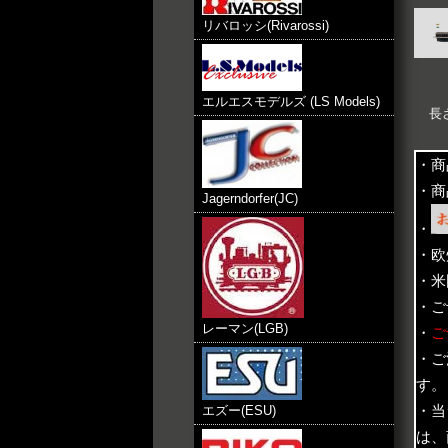
リバロッシ(Rivarossi)
エルエスモデルズ (LS Models)
長さ
・商
・商
Jagerndorfer(JC)
・
・欧
・米
・ご
レーマン(LGB)
・
ご
・ご
す。
・当
エズー(ESU)
は、