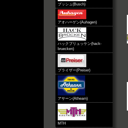
ブッシュ(Busch)
アオハーゲン(Auhagen)
ハックブリュッケン(hack-
bruecken)
プライザー(Preiser)
アサーン(Athearn)
MTH