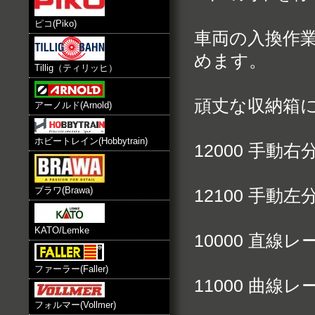
ピコ(Piko)
車両の入換作
めます。
Tillig（ティリッヒ）
頑丈な収納箱
アーノルド(Arnold)
ホビートレイン(Hobbytrain)
12000 手動右
ブラワ(Brawa)
12100 手動左
KATO/Lemke
10000 直線レー
ファーラー(Faller)
11000 曲線レー
フォルマー(Vollmer)