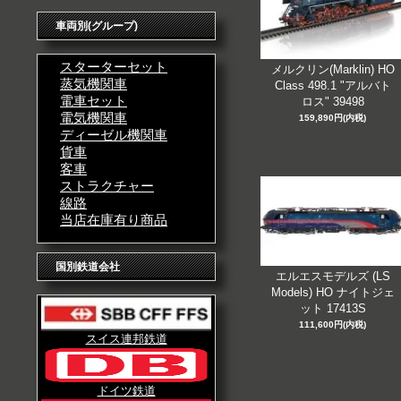
車両別(グループ)
スターターセット
メルクリン(Marklin) HO
蒸気機関車
Class 498.1 "アルバト
電車セット
ロス" 39498
電気機関車
159,890円(内税)
ディーゼル機関車
貨車
客車
ストラクチャー
線路
当店在庫有り商品
国別鉄道会社
エルエスモデルズ (LS
Models) HO ナイトジェ
ット 17413S
111,600円(内税)
スイス連邦鉄道
ドイツ鉄道