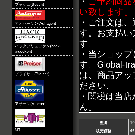
・
ご予約商品
ブッシュ(Busch)
い致します。
・ご注文は、
アオハーゲン(Auhagen)
す。お支払い
す。
ハックブリュッケン(hack-
・当ショップ
bruecken)
す。Global
は、商品アッ
プライザー(Preiser)
ださい。
・関税は当店
アサーン(Athearn)
ん。
型番
19
MTH
販売価格
45