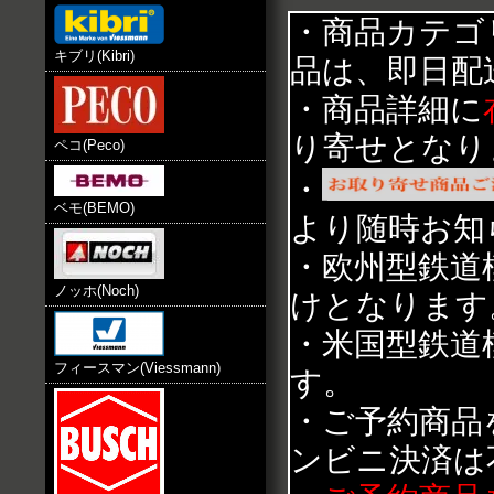
・商品カテゴ
キブリ(Kibri)
品は、即日配
・商品詳細に
り寄せとなり
ペコ(Peco)
・
ベモ(BEMO)
より随時お知
・欧州型鉄道
ノッホ(Noch)
けとなります
・米国型鉄道
フィースマン(Viessmann)
す。
・ご予約商品
ンビニ決済は