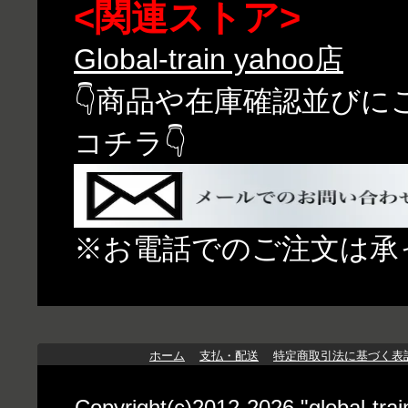
<関連ストア>
Global-train yahoo店
👇商品や在庫確認並び
コチラ👇
※お電話でのご注文は承
ホーム
支払・配送
特定商取引法に基づく表
Copyright(c)2012-2026 "globa