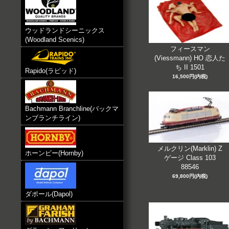
ウッドランドシーニックス
(Woodland Scenics)
フィースマン
(Viessmann) HO 恋人た
ち II 1501
Rapido(ラピッド)
16,500円(内税)
Bachmann Branchline(バックマ
ンブランチライン)
メルクリン(Marklin) Z
ホーンビー(Hornby)
ゲージ Class 103
88546
69,800円(内税)
ダポール(Dapol)