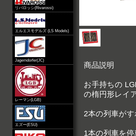
リバロッシ(Rivarossi)
エルエスモデルズ (LS Models)
Jagerndorfer(JC)
商品説明
お手持ちの L
の楕円形レイ
レーマン(LGB)
2本の列車がす
エズー(ESU)
1本の列車を