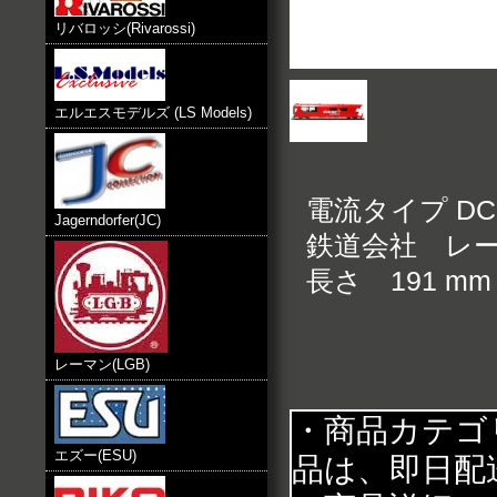
リバロッシ(Rivarossi)
エルエスモデルズ (LS Models)
電流タイプ DC
Jagerndorfer(JC)
鉄道会社 レ
長さ 191 mm
レーマン(LGB)
・商品カテゴ
エズー(ESU)
品は、即日配