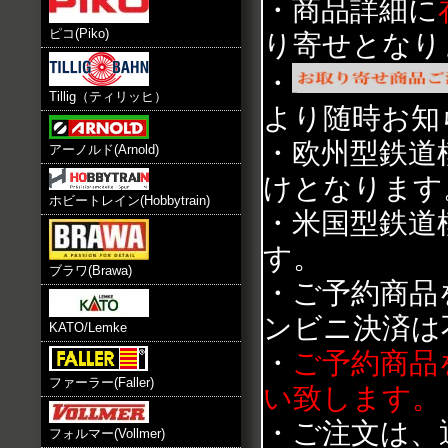
・商品詳細に
ピコ(Piko)
り寄せとなり
・
Tillig（ティリッヒ）
より随時お知
・欧州型鉄道
アーノルド(Arnold)
けとなります
ホビートレイン(Hobbytrain)
・米国型鉄道
す。
ブラワ(Brawa)
・ご予約商品
ンビニ決済は
KATO/Lemke
・
ご予約商品
ファーラー(Faller)
い致します。
・ご注文は、
フォルマー(Vollmer)