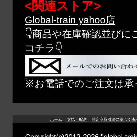
<関連ストア>
Global-train yahoo店
👇商品や在庫確認並び
コチラ👇
※お電話でのご注文は承
ホーム
支払・配送
特定商取引法に基づく表
Copyright(c)2012-2026 "globa