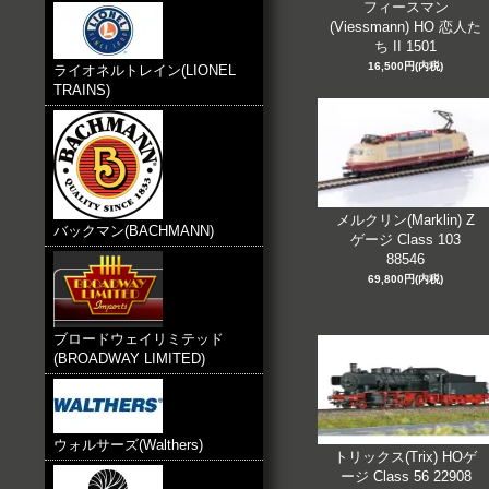
フィースマン
(Viessmann) HO 恋人た
ち II 1501
16,500円(内税)
ライオネルトレイン(LIONEL
TRAINS)
メルクリン(Marklin) Z
バックマン(BACHMANN)
ゲージ Class 103
88546
69,800円(内税)
ブロードウェイリミテッド
(BROADWAY LIMITED)
ウォルサーズ(Walthers)
トリックス(Trix) HOゲ
ージ Class 56 22908