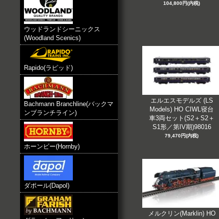
104,800円(内税)
ウッドランドシーニックス
(Woodland Scenics)
Rapido(ラピッド)
エルエスモデルズ (LS
Bachmann Branchline(バックマ
Models) HO CIWL寝台
ンブランチライン)
車3両セット(S2＋S2＋
S1形／第IV期)98016
79,470円(内税)
ホーンビー(Hornby)
ダポール(Dapol)
メルクリン(Marklin) HO