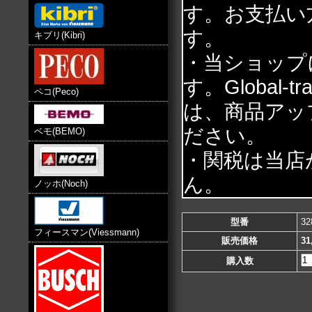
す。お支払い
す。
キブリ(Kibri)
・当ショップ
す。Global
ペコ(Peco)
は、商品アッ
ださい。
ベモ(BEMO)
・関税は当店
ん。
ノッホ(Noch)
型番
32
フィースマン(Viessmann)
販売価格
31
購入数