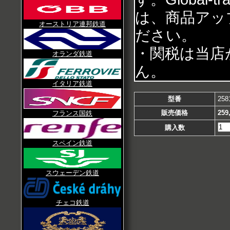
は、商品アッ
オーストリア連邦鉄道
ださい。
・関税は当店
オランダ鉄道
ん。
イタリア鉄道
型番
258
販売価格
259
フランス国鉄
購入数
スペイン鉄道
スウェーデン鉄道
チェコ鉄道