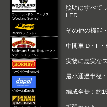
照明はすべて
LED
ウッドランドシーニックス
(Woodland Scenics)
その他の機能
Rapido(ラピッド)
中間車 D・F
Bachmann Branchline(バックマ
ンブランチライン)
実物に忠実な
ホーンビー(Hornby)
最小通過半径：3
編成全長：約152
ダポール(Dapol)
拡張セット