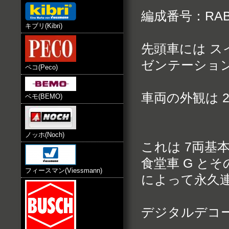
編成番号：RABe 
キブリ(Kibri)
先頭車には ス
ゼンテーショ
ペコ(Peco)
車両の外観は 2
ベモ(BEMO)
ノッホ(Noch)
これは 7両基
食堂車 G と
フィースマン(Viessmann)
によって永久
デジタルデコ