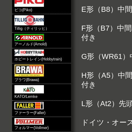
E形（B8）中
ピコ(Piko)
F形（B7）中
Tillig（ティリッヒ）
付き
アーノルド(Arnold)
G形（WR61
ホビートレイン(Hobbytrain)
H形（A5）中
ブラワ(Brawa)
付き
KATO/Lemke
L形（At2）先
ファーラー(Faller)
ドイツ・オー
フォルマー(Vollmer)