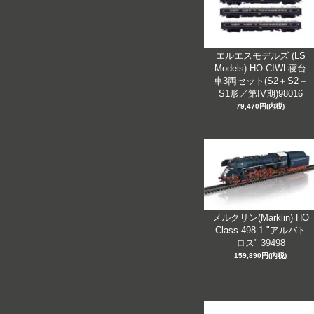
エルエスモデルズ (LS
Models) HO CIWL寝台
車3両セット(S2＋S2＋
S1形／第IV期)98016
79,470円(内税)
メルクリン(Marklin) HO
Class 498.1 "アルバト
ロス" 39498
159,890円(内税)