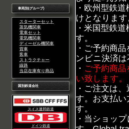
・欧州型鉄道
車両別(グループ)
けとなります
スターターセット
・米国型鉄道
蒸気機関車
電車セット
す。
電気機関車
ディーゼル機関車
・ご予約商品
貨車
客車
ンビニ決済は
ストラクチャー
線路
・
ご予約商品
当店在庫有り商品
い致します。
・ご注文は、
国別鉄道会社
す。お支払い
す。
スイス連邦鉄道
・当ショップ
ドイツ鉄道
す。Global