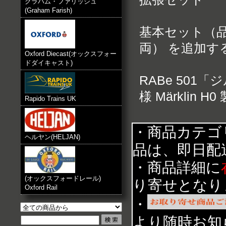
グラハム・ファリッシュ
(Graham Farish)
基本セット（品番
両） を追加す
Oxford Diecast(オックスフォー
ドダイキャスト)
RABe 50
様 Märklin
Rapido Trains UK
・商品カテゴ
ヘルヤン(HELJAN)
品は、即日配
・商品詳細に
(オックスフォードレール)
り寄せとなり
Oxford Rail
・
より随時お知