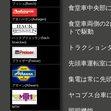
ブッシュ(Busch)
食堂車中央部に
アオハーゲン(Auhagen)
食堂車両側の2
トで駆動
ハックブリュッケン(hack-
bruecken)
トラクション
プライザー(Preiser)
先頭車運転室
集電は常に先
アサーン(Athearn)
ヤコブス台車
MTH
照明機能