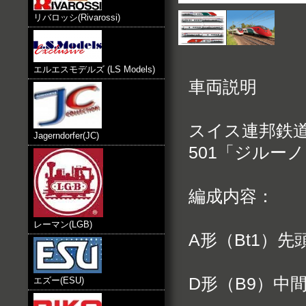
リバロッシ(Rivarossi)
エルエスモデルズ (LS Models)
車両説明
スイス連邦鉄道（
Jagerndorfer(JC)
501「ジルー
編成内容：
レーマン(LGB)
A形（Bt1）先
D形（B9）中
エズー(ESU)