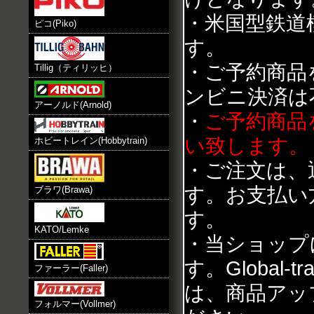
・米国型鉄道
ピコ(Piko)
す。
・ご予約商品
Tillig（ティリッヒ）
ンビニ決済は
アーノルド(Arnold)
・
ご予約商品
い致します。
ホビートレイン(Hobbytrain)
・ご注文は、
す。お支払い
ブラワ(Brawa)
す。
KATO/Lemke
・当ショップ
す。Global
ファーラー(Faller)
は、商品アッ
フォルマー(Vollmer)