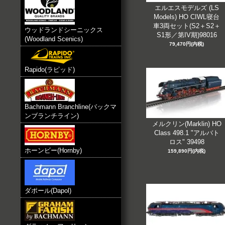
エルエスモデルズ (LS
Models) HO CIWL寝台
車3両セット(S2＋S2＋
ウッドランドシーニックス
S1形／第IV期)98016
(Woodland Scenics)
79,470円(内税)
Rapido(ラピッド)
Bachmann Branchline(バックマ
ンブランチライン)
メルクリン(Marklin) HO
Class 498.1 "アルバト
ロス" 39498
ホーンビー(Hornby)
159,890円(内税)
ダポール(Dapol)