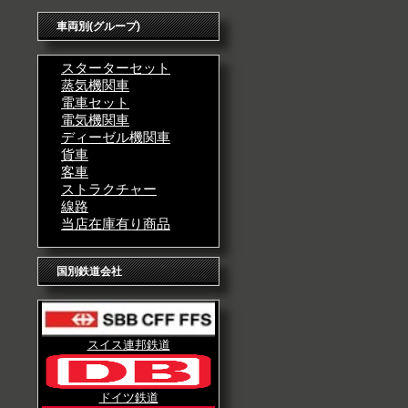
車両別(グループ)
スターターセット
蒸気機関車
電車セット
電気機関車
ディーゼル機関車
貨車
客車
ストラクチャー
線路
当店在庫有り商品
国別鉄道会社
スイス連邦鉄道
ドイツ鉄道