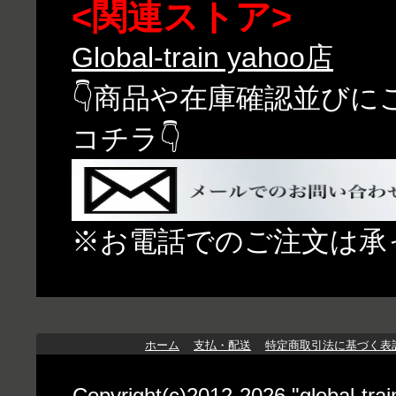
<関連ストア>
Global-train yahoo店
👇商品や在庫確認並び
コチラ👇
※お電話でのご注文は承
ホーム
支払・配送
特定商取引法に基づく表
Copyright(c)2012-2026 "globa