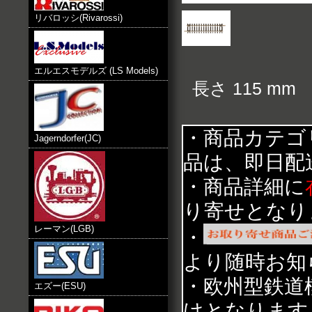
リバロッシ(Rivarossi)
エルエスモデルズ (LS Models)
長さ 115 mm
・商品カテゴ
Jagerndorfer(JC)
品は、即日配
・商品詳細に
り寄せとなり
レーマン(LGB)
・
より随時お知
・欧州型鉄道
エズー(ESU)
けとなります