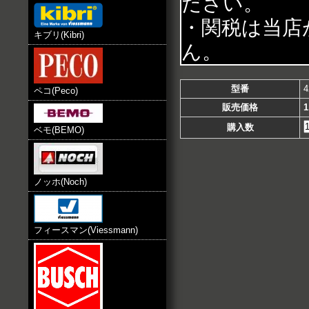
ださい。
・関税は当店
キブリ(Kibri)
ん。
型番
4
ペコ(Peco)
販売価格
1
購入数
ベモ(BEMO)
ノッホ(Noch)
フィースマン(Viessmann)