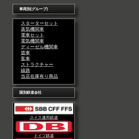
車両別(グループ)
スターターセット
蒸気機関車
電車セット
電気機関車
ディーゼル機関車
貨車
客車
ストラクチャー
線路
当店在庫有り商品
国別鉄道会社
スイス連邦鉄道
ドイツ鉄道