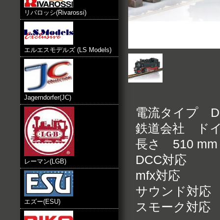
リバロッシ(Rivarossi)
エルエスモデルズ (LS Models)
Jagerndorfer(JC)
電流タイプ D
鉄道会社 ド
長さ 510 mm
DCC対応
レーマン(LGB)
mfx対応
サウンド対応
エズー(ESU)
スモーク対応