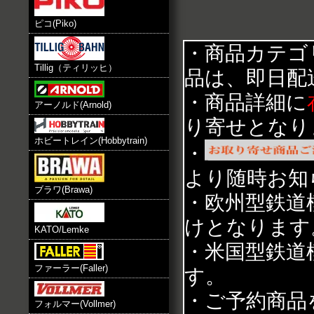
ピコ(Piko)
・商品カテゴ
Tillig（ティリッヒ）
品は、即日配
・商品詳細に
アーノルド(Arnold)
り寄せとなり
ホビートレイン(Hobbytrain)
・
より随時お知
ブラワ(Brawa)
・欧州型鉄道
けとなります
KATO/Lemke
・米国型鉄道
ファーラー(Faller)
す。
・ご予約商品
フォルマー(Vollmer)