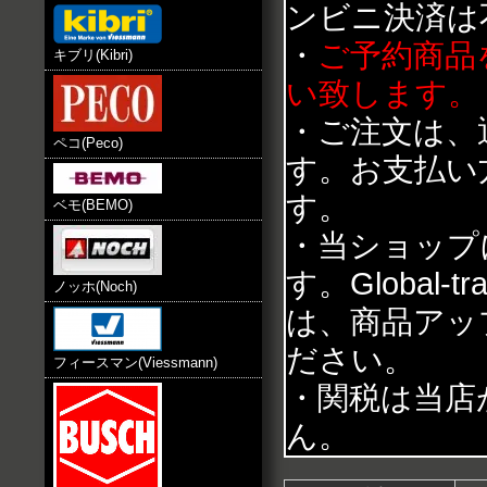
ンビニ決済は
・
ご予約商品
キブリ(Kibri)
い致します。
・ご注文は、
ペコ(Peco)
す。お支払い
す。
ベモ(BEMO)
・当ショップ
す。Global
ノッホ(Noch)
は、商品アッ
ださい。
フィースマン(Viessmann)
・関税は当店
ん。