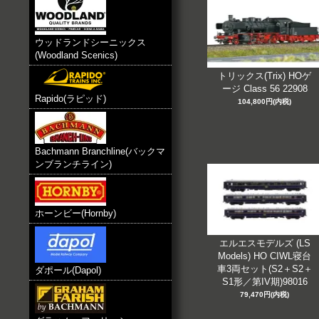
ウッドランドシーニックス
(Woodland Scenics)
トリックス(Trix) HOゲ
ージ Class 56 22908
Rapido(ラピッド)
104,800円(内税)
Bachmann Branchline(バックマ
ンブランチライン)
ホーンビー(Hornby)
エルエスモデルズ (LS
Models) HO CIWL寝台
車3両セット(S2＋S2＋
ダポール(Dapol)
S1形／第IV期)98016
79,470円(内税)