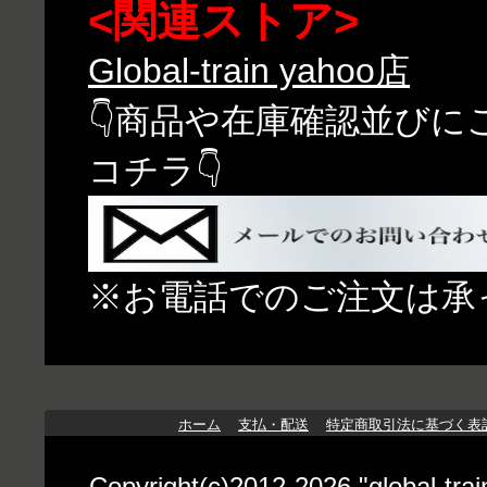
<関連ストア>
Global-train yahoo店
👇商品や在庫確認並び
コチラ👇
※お電話でのご注文は承
ホーム
支払・配送
特定商取引法に基づく表
Copyright(c)2012-2026 "globa