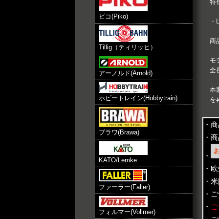
特
ピコ(Piko)
・
商
Tillig（ティリッヒ）
モ
全
アーノルド(Arnold)
本
ホビートレイン(Hobbytrain)
を
・商
ブラワ(Brawa)
・商
・
KATO/Lemke
・欧
・米
ファーラー(Faller)
・ご
・
ご
フォルマー(Vollmer)