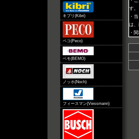
・ご
す。
キブリ(Kibri)
・当
は、
・関
ペコ(Peco)
ベモ(BEMO)
ノッホ(Noch)
フィースマン(Viessmann)