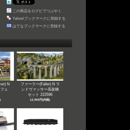
この商品をログピでつぶやく
Yahoo!ブックマークに登録する
はてなブックマークに登録する
er) N
ファーラー(Faller) N ラ
カフェ
ンドヴァッサー高架橋
セット 222596
)
12,900円(内税)