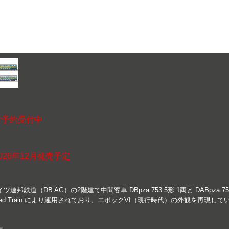
ご予約受付中
026年12月発売予定
イツ連邦鉄道（DB AG）の2階建て中間客車 DBpza 753.5形 1両と DABpza
sed Train により運用されており、エポックVI（現行時代）の外観を再現して