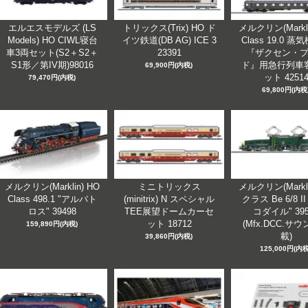
エルエスモデルズ (LS
トリックス(Trix) HO ド
メルクリン(Markli
Models) HO CIWL寝台
イツ鉄道(DB AG) ICE 3
Class 19.0 
車3両セット(S2＋S2＋
23391
『ザクセン・
S1形／第IV期)98016
ド』用急行列車
69,900円(内税)
ット 4251
79,470円(内税)
69,800円(内税
メルクリン(Marklin) HO
ミニトリックス
メルクリン(Markli
Class 498.1 "アルバト
(minitrix) N スペシャル
クラス Be 6/8 I
ロス" 39498
TEE展望ドームカーセ
コダイル" 395
ット 18712
(Mfx.DCC.サ
159,890円(内税)
載)
39,860円(内税)
125,000円(内税