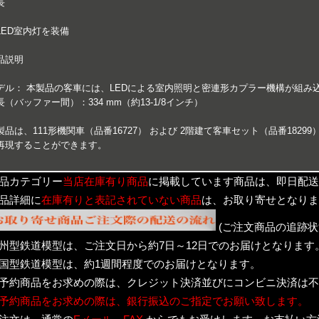
長
LED室内灯を装備
品説明
デル： 本製品の客車には、LEDによる室内照明と密連形カプラー機構が組み
長（バッファー間）：334 mm（約13-1/8インチ）
製品は、111形機関車（品番16727） および 2階建て客車セット（品番182
再現することができます。
品カテゴリー
当店在庫有り商品
に掲載しています商品は、即日配送
品詳細に
在庫有りと表記されていない商品
は、お取り寄せとなりま
(ご注文商品の追跡状
州型鉄道模型は、ご注文日から約7日～12日でのお届けとなります
国型鉄道模型は、約1週間程度でのお届けとなります。
予約商品をお求めの際は、クレジット決済並びにコンビニ決済は不
予約商品をお求めの際は、銀行振込のご指定でお願い致します。