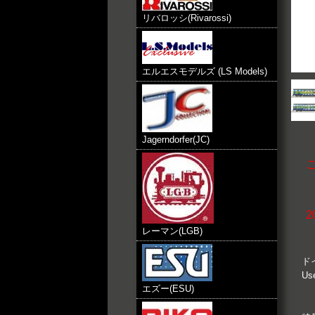
リバロッシ(Rivarossi)
エルエスモデルズ (LS Models)
Jagerndorfer(JC)
2
レーマン(LGB)
ド
U
エズー(ESU)