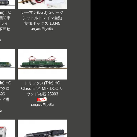
n) HO
レーマン(LGB) Gゲージ
蒸気機関車
シャトルトレイン自動
プライ
制御ボックス 10345
客車セ
49,490円(内税)
4
)
n) HO
トリックス(Trix) HO
I "クロ
Class E 94 Mfx.DCC.サ
96
ウンド搭載 25993
ウンド搭
128,500円(内税)
)