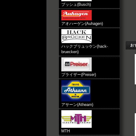
ブッシュ(Busch)
アオハーゲン(Auhagen)
お
ハックブリュッケン(hack-
bruecken)
プライザー(Preiser)
アサーン(Athearn)
MTH