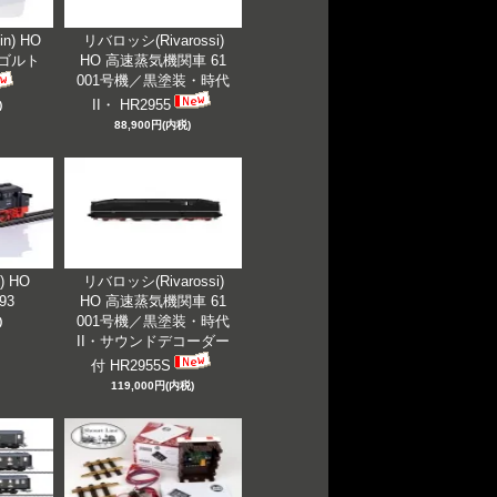
n) HO
リバロッシ(Rivarossi)
ンゴルト
HO 高速蒸気機関車 61
001号機／黒塗装・時代
II・ HR2955
)
88,900円(内税)
) HO
リバロッシ(Rivarossi)
993
HO 高速蒸気機関車 61
001号機／黒塗装・時代
)
II・サウンドデコーダー
付 HR2955S
119,000円(内税)