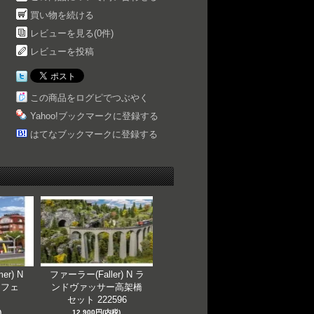
買い物を続ける
レビューを見る(0件)
レビューを投稿
この商品をログピでつぶやく
Yahoo!ブックマークに登録する
はてなブックマークに登録する
er) N
ファーラー(Faller) N ラ
カフェ
ンドヴァッサー高架橋
セット 222596
)
12,900円(内税)