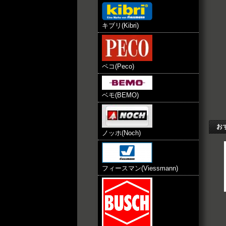
キブリ(Kibri)
ペコ(Peco)
ベモ(BEMO)
お
ノッホ(Noch)
フィースマン(Viessmann)