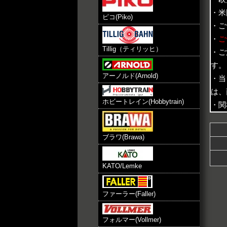
・米
ピコ(Piko)
・ご
・
ご
Tillig（ティリッヒ）
・ご
す。
アーノルド(Arnold)
・当
は、
ホビートレイン(Hobbytrain)
・関
ブラワ(Brawa)
KATO/Lemke
ファーラー(Faller)
フォルマー(Vollmer)