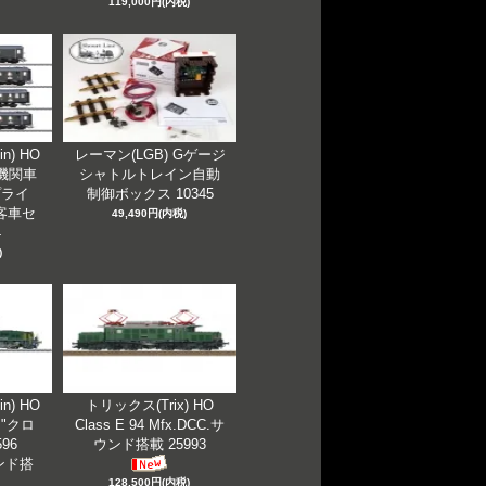
119,000円(内税)
n) HO
レーマン(LGB) Gゲージ
蒸気機関車
シャトルトレイン自動
プライ
制御ボックス 10345
客車セ
49,490円(内税)
4
)
n) HO
トリックス(Trix) HO
I "クロ
Class E 94 Mfx.DCC.サ
96
ウンド搭載 25993
ウンド搭
128,500円(内税)