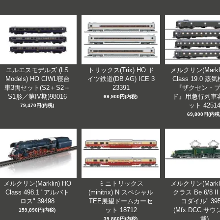
エルエスモデルズ (LS
トリックス(Trix) HO ド
メルクリン(Markli
Models) HO CIWL寝台
イツ鉄道(DB AG) ICE 3
Class 19.0 
車3両セット(S2＋S2＋
23391
『ザクセン・
S1形／第IV期)98016
ド』用急行列車
69,900円(内税)
ット 4251
79,470円(内税)
69,800円(内税
メルクリン(Marklin) HO
ミニトリックス
メルクリン(Markli
Class 498.1 "アルバト
(minitrix) N スペシャル
クラス Be 6/8 I
ロス" 39498
TEE展望ドームカーセ
コダイル" 395
ット 18712
(Mfx.DCC.サ
159,890円(内税)
載)
39,860円(内税)