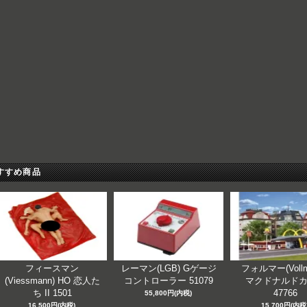
すすめ商品
フィースマン
レーマン(LGB) Gゲージ
フォルマー(Vollm
(Viessmann) HO 恋人た
コントローラー 51079
マクドナルド
ち II 1501
47766
55,800円(内税)
16,500円(内税)
15,700円(内税