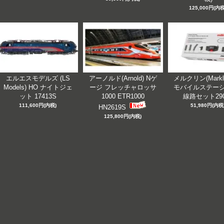
125,000円(内税
エルエスモデルズ (LS
アーノルド(Arnold) Nゲ
メルクリン(Markli
Models) HO ナイトジェ
ージ フレッチャロッサ
モバイルステーシ
ット 17413S
1000 ETR1000
線路セット290
111,600円(内税)
51,980円(内税
HN2619S
125,800円(内税)