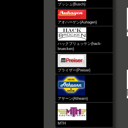
ブッシュ(Busch)
アオハーゲン(Auhagen)
ハックブリュッケン(hack-
bruecken)
プライザー(Preiser)
アサーン(Athearn)
MTH