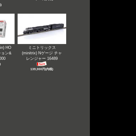
)
n) HO
ミニトリックス
ョン&
(minitrix) Nゲージ チャ
00
レンジャー 16489
)
139,000円(内税)