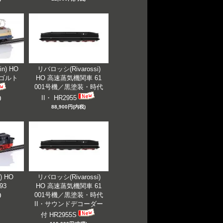
n) HO
リバロッシ(Rivarossi)
ンゴルト
HO 高速蒸気機関車 61
001号機／黒塗装・時代
II・ HR2955
)
88,900円(内税)
) HO
リバロッシ(Rivarossi)
993
HO 高速蒸気機関車 61
001号機／黒塗装・時代
)
II・サウンドデコーダー
付 HR2955S