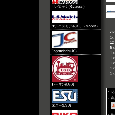
リバロッシ(Rivarossi)
エルエスモデルズ (LS Models)
con
1x 
12 
5 x
Jagerndorfer(JC)
1 x
1 x
1 x
1 x
1 x
レーマン(LGB)
・商
・商
エズー(ESU)
・
・欧